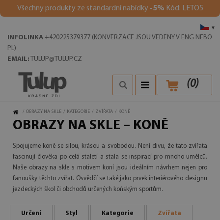
Všechny produkty ze standardní nabídky
-5%
Kód: LETO5
▾
INFOLINKA
+420225379377 (KONVERZACE JSOU VEDENY V ENG NEBO
PL)
EMAIL:
TULUP@TULUP.CZ
(
0
)
/
OBRAZY NA SKLE
/
KATEGORIE
/
ZVÍŘATA
/
KONĚ
OBRAZY NA SKLE – KONĚ
Spojujeme koně se silou, krásou a svobodou. Není divu, že tato zvířata
fascinují člověka po celá staletí a stala se inspirací pro mnoho umělců.
Naše obrazy na skle s motivem koní jsou ideálním návrhem nejen pro
fanoušky těchto zvířat. Osvědčí se také jako prvek interiérového designu
jezdeckých škol či obchodů určených koňským sportům.
Určení
Styl
Kategorie
Zvířata