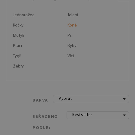
Jednorožec
Jeleni
Kočky
Koně
Motýli
Psi
Ptáci
Ryby
Tygři
Vlci
Zebry
Vybrat
BARVA
Bestseller
SEŘAZENO
PODLE: