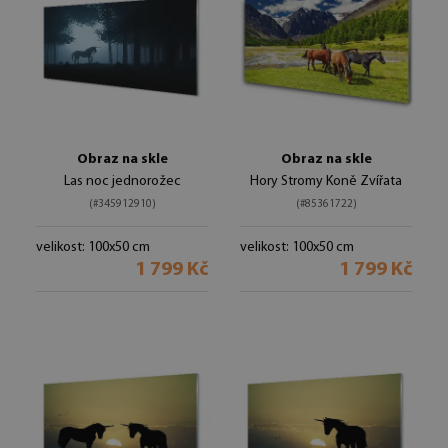
Obraz na skle
Obraz na skle
Las noc jednorožec
Hory Stromy Koně Zvířata
(#345912910)
(#85361722)
velikost: 100x50 cm
velikost: 100x50 cm
1 799 Kč
1 799 Kč