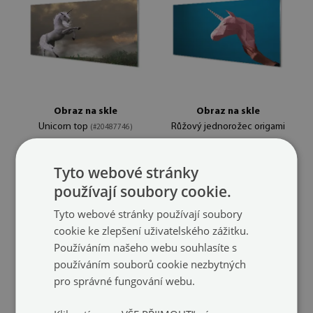
Obraz na skle
Obraz na skle
Unicorn top
Růžový jednorožec origami
(#20487746)
(#200930401)
velikost: 100x50 cm
Tyto webové stránky
1 799 Kč
velikost: 100x50 cm
používají soubory cookie.
1 799 Kč
Tyto webové stránky používají soubory
cookie ke zlepšení uživatelského zážitku.
Používáním našeho webu souhlasíte s
používáním souborů cookie nezbytných
pro správné fungování webu.