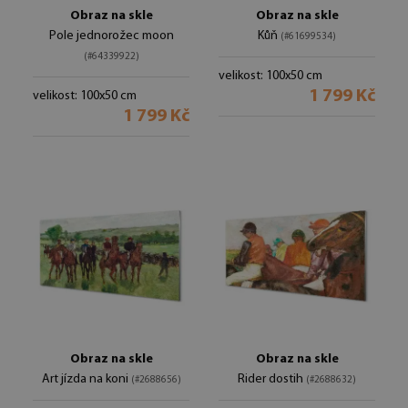
Obraz na skle
Obraz na skle
Pole jednorožec moon
Kůň
(#61699534)
(#64339922)
velikost: 100x50 cm
1 799 Kč
velikost: 100x50 cm
1 799 Kč
Obraz na skle
Obraz na skle
Art jízda na koni
Rider dostih
(#2688656)
(#2688632)