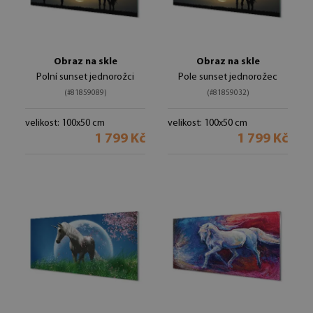
Obraz na skle
Obraz na skle
Polní sunset jednorožci
Pole sunset jednorožec
(#81859089)
(#81859032)
velikost: 100x50 cm
velikost: 100x50 cm
1 799 Kč
1 799 Kč