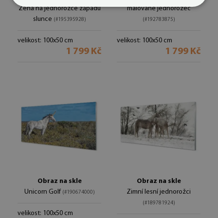
Žena na jednorožce západu
malované jednorožec
slunce
(#195395928)
(#192783875)
velikost: 100x50 cm
velikost: 100x50 cm
1 799 Kč
1 799 Kč
Obraz na skle
Obraz na skle
Unicorn Golf
Zimní lesní jednorožci
(#190674000)
(#189781924)
velikost: 100x50 cm