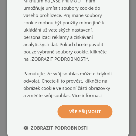
Kliknutím na „VŠE PŘIJMOUT“ nám
umožňuje umístit soubory cookie do
vašeho prohlížeče. Přijímané soubory
cookie mohou být použity mimo jiné k
Obraz na skle
Obraz na skle
ukládání uživatelských nastavení,
bílý jednorožec
Unicorn sunset
(#196101587)
(#195396061)
personalizaci reklamy a získávání
analytických dat. Pokud chcete povolit
velikost: 100x50 cm
velikost: 100x50 cm
pouze vybrané soubory cookie, klikněte
1 799 Kč
1 799 Kč
na „ZOBRAZIT PODROBNOSTI“.
Pamatujte, že svůj souhlas můžete kdykoli
odvolat. Chcete-li to provést, klikněte na
obrázek cookie ve spodní části obrazovky
a změňte svůj souhlas.
Více informací
VŠE PŘIJMOUT
ZOBRAZIT PODROBNOSTI
Obraz na skle
Obraz na skle