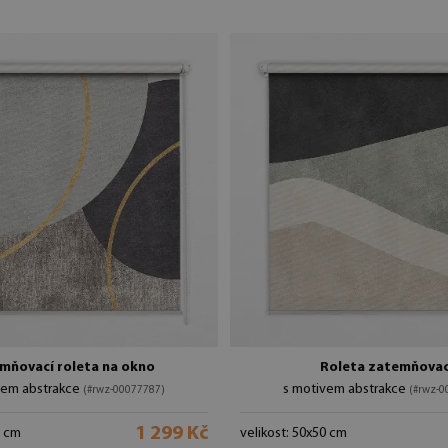
mňovací roleta na okno
Roleta zatemňovac
vem abstrakce
s motivem abstrakce
(#rwz-00077787)
(#rwz-0
1 299 Kč
0 cm
velikost: 50x50 cm