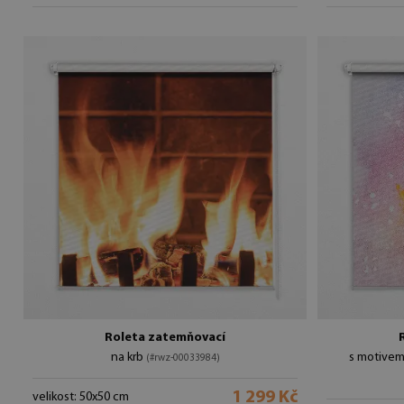
Roleta zatemňovací
na krb
s motivem
(#rwz-00033984)
1 299 Kč
velikost: 50x50 cm