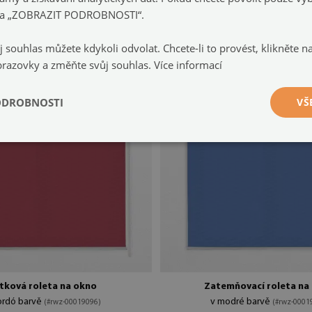
e na „ZOBRAZIT PODROBNOSTI“.
1 299 Kč
0 cm
velikost: 50x50 cm
j souhlas můžete kdykoli odvolat. Chcete-li to provést, klikněte 
brazovky a změňte svůj souhlas.
Více informací
ODROBNOSTI
VŠ
tková roleta na okno
Zatemňovací roleta na
ordó barvě
v modré barvě
(#rwz-00019096)
(#rwz-0001