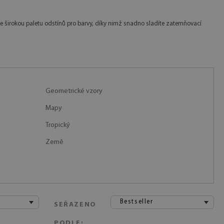
dete širokou paletu odstínů pro barvy, díky nimž snadno sladíte zatemňovací
Geometrické vzory
Mapy
Tropický
Země
Bestseller
SEŘAZENO
PODLE: