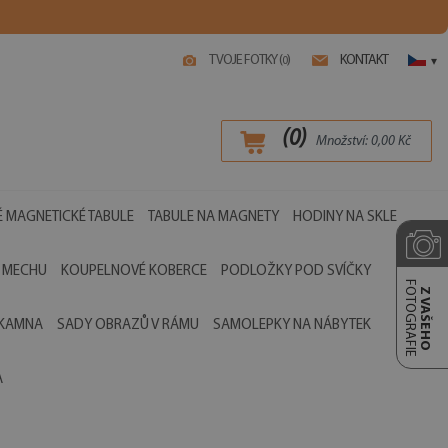
TVOJE FOTKY (
)
KONTAKT
0
▾
(
0
)
Množství:
0,00
Kč
 MAGNETICKÉ TABULE
TABULE NA MAGNETY
HODINY NA SKLE
 MECHU
KOUPELNOVÉ KOBERCE
PODLOŽKY POD SVÍČKY
FOTOGRAFIE
Z VAŠEHO
 KAMNA
SADY OBRAZŮ V RÁMU
SAMOLEPKY NA NÁBYTEK
A