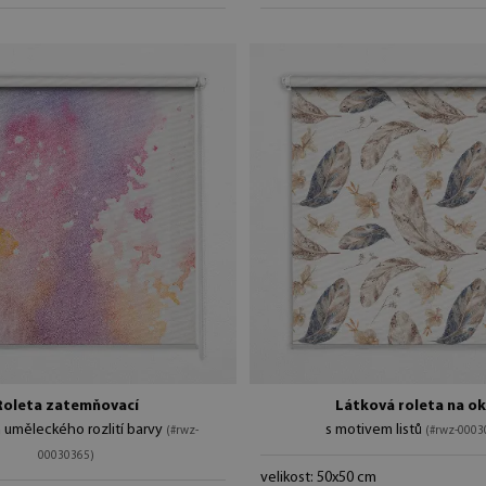
Roleta zatemňovací
Látková roleta na o
 uměleckého rozlití barvy
s motivem listů
(#rwz-
(#rwz-0003
00030365)
velikost: 50x50 cm