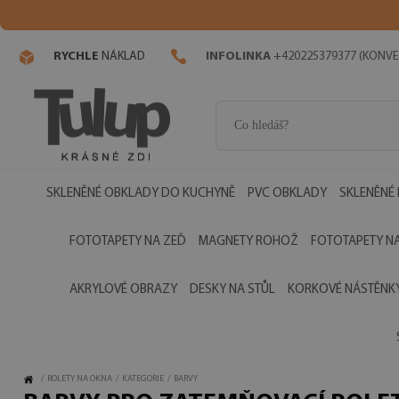
RYCHLE
NÁKLAD
INFOLINKA
+420225379377 (KONVE
SKLENĚNÉ OBKLADY DO KUCHYNĚ
PVC OBKLADY
SKLENĚNÉ
FOTOTAPETY NA ZEĎ
MAGNETY ROHOŽ
FOTOTAPETY NA
AKRYLOVÉ OBRAZY
DESKY NA STŮL
KORKOVÉ NÁSTĚNK
/
ROLETY NA OKNA
/
KATEGORIE
/
BARVY