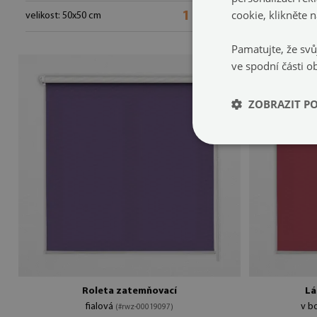
cookie, kliknět
1 299 Kč
velikost: 50x50 cm
velikost: 50x5
Pamatujte, že svů
ve spodní části o
ZOBRAZIT P
Roleta zatemňovací
Lá
fialová
v b
(#rwz-00019097)