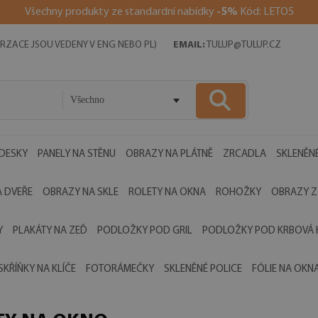
Všechny produkty ze standardní nabídky
-5%
Kód: LETO5
RZACE JSOU VEDENY V ENG NEBO PL)
EMAIL:
TULUP@TULUP.CZ
Všechno
 DESKY
PANELY NA STĚNU
OBRAZY NA PLÁTNĚ
ZRCADLA
SKLENĚNÉ
 DVEŘE
OBRAZY NA SKLE
ROLETY NA OKNA
ROHOŽKY
OBRAZY Z
Y
PLAKÁTY NA ZEĎ
PODLOŽKY POD GRIL
PODLOŽKY POD KRBOVÁ
SKŘÍŇKY NA KLÍČE
FOTORÁMEČKY
SKLENĚNÉ POLICE
FÓLIE NA OKN