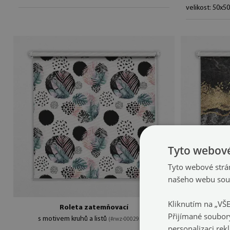
velikost: 50x5
Tyto webové
Tyto webové strán
našeho webu souh
Kliknutím na „VŠ
Roleta zatemňovací
Zate
Přijímané soubor
s motivem kruhů a listů
v mram
(#rwz-00029587)
personalizaci rek