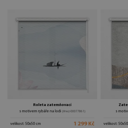
Roleta zatemňovací
Zate
s motivem rybáře na lodi
s moti
(#rwz-00077861)
1 299 Kč
velikost: 50x50 cm
velikost: 50x5