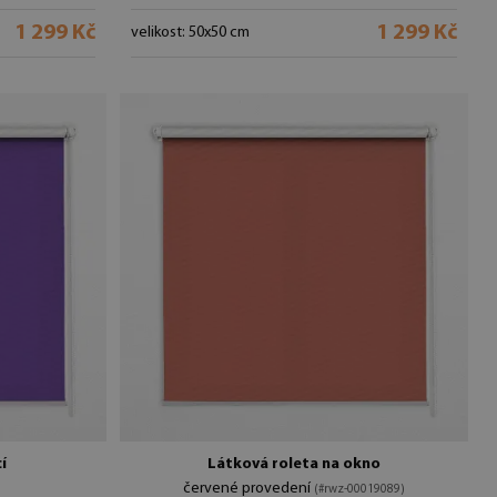
1 299 Kč
1 299 Kč
velikost: 50x50 cm
í
Látková roleta na okno
červené provedení
)
(#rwz-00019089)