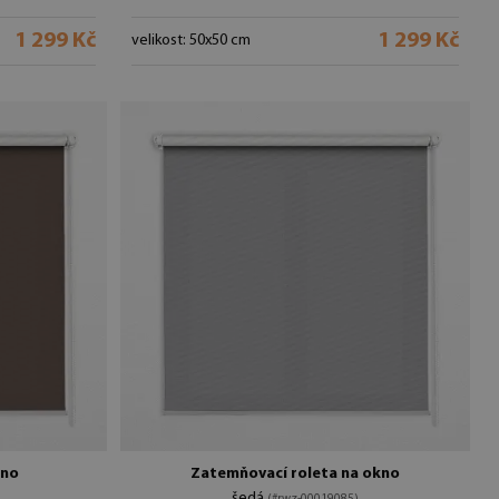
1 299 Kč
1 299 Kč
velikost: 50x50 cm
kno
Zatemňovací roleta na okno
šedá