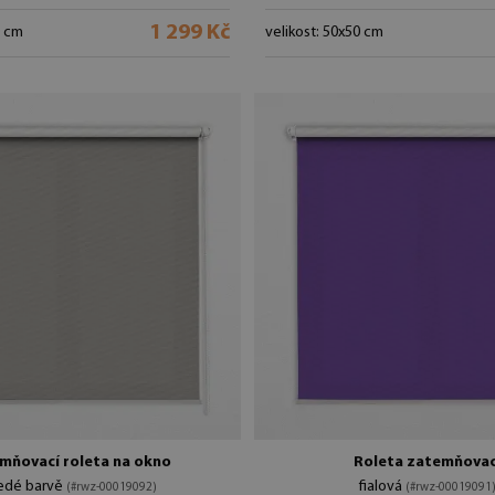
1 299 Kč
0 cm
velikost: 50x50 cm
mňovací roleta na okno
Roleta zatemňovac
edé barvě
fialová
(#rwz-00019092)
(#rwz-00019091