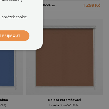
1 299 Kč
1 299 Kč
velikost: 50x50 cm
na obrázek cookie
E PŘIJMOUT
 okno
Roleta zatemňovací
hnědá
9095)
(#rwz-00019094)