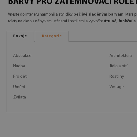
BARVY PRO ZATEMŇOVACÍ ROLE
Vneste do interiéru harmonii a styl díky
pečlivě sladěným barvám
, které 
rolety na okno s nábytkem, stěnami i textiliemi a vytvoříte
útulné, funkční 
Pokoje
Kategorie
Abstrakce
Architektura
Hudba
Jídlo a pití
Pro děti
Rostliny
Umění
Vintage
Zvířata