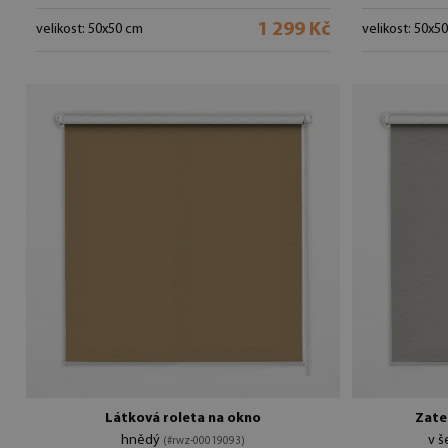
1 299 Kč
velikost: 50x50 cm
velikost: 50x5
Látková roleta na okno
Zate
hnědý
v š
(#rwz-00019093)