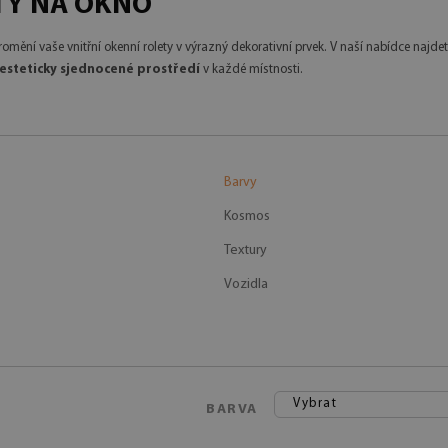
TY NA OKNO
promění vaše vnitřní okenní rolety v výrazný dekorativní prvek. V naší nabídce naj
a esteticky sjednocené prostředí
v každé místnosti.
Barvy
Kosmos
Textury
Vozidla
Vybrat
BARVA