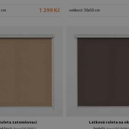
1 299 Kč
0 cm
velikost: 50x50 cm
Roleta zatemňovací
Látková roleta na o
béžová
hnědá