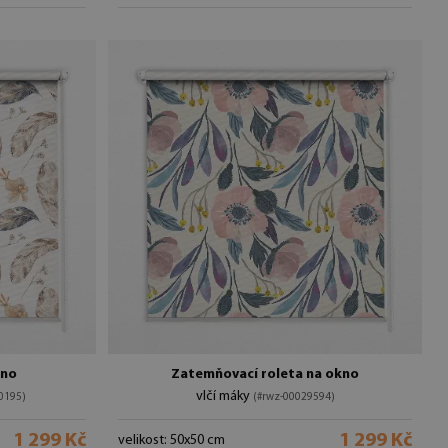
kno
Zatemňovací roleta na okno
vlčí máky
0195)
(#rwz-00029594)
1 299 Kč
1 299 Kč
velikost: 50x50 cm