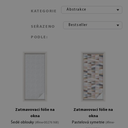
Abstrakce
KATEGORIE
Bestseller
SEŘAZENO
PODLE:
Zatmavovací fólie na
Zatmavovací fólie na
okna
okna
Šedé oblouky
Pastelová symetrie
(#fmw-00276168)
(#fmw-