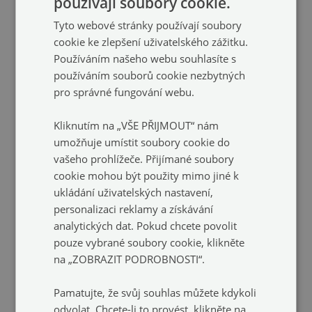
používají soubory cookie.
Tyto webové stránky používají soubory
cookie ke zlepšení uživatelského zážitku.
Používáním našeho webu souhlasíte s
používáním souborů cookie nezbytných
pro správné fungování webu.
Kliknutím na „VŠE PŘIJMOUT“ nám
umožňuje umístit soubory cookie do
vašeho prohlížeče. Přijímané soubory
Privátní fólie na okno
Protisluneční fólie na
cookie mohou být použity mimo jiné k
vitráž
okna
ukládání uživatelských nastavení,
Geometrická symetrie
Barevné vzory
(#fmw-
(#fmw-
personalizaci reklamy a získávání
00012441)
00012871)
analytických dat. Pokud chcete povolit
pouze vybrané soubory cookie, klikněte
299 Kč
299 Kč
velikost: 50x100 cm
velikost: 50x100 cm
na „ZOBRAZIT PODROBNOSTI“.
Pamatujte, že svůj souhlas můžete kdykoli
odvolat. Chcete-li to provést, klikněte na