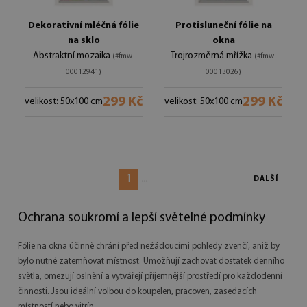
Dekorativní mléčná fólie
Protisluneční fólie na
na sklo
okna
Abstraktní mozaika
Trojrozměrná mřížka
(#fmw-
(#fmw-
00012941)
00013026)
299 Kč
299 Kč
velikost: 50x100 cm
velikost: 50x100 cm
1
...
DALŠÍ
Ochrana soukromí a lepší světelné podmínky
Fólie na okna účinně chrání před nežádoucími pohledy zvenčí, aniž by
bylo nutné zatemňovat místnost. Umožňují zachovat dostatek denního
světla, omezují oslnění a vytvářejí příjemnější prostředí pro každodenní
činnosti. Jsou ideální volbou do koupelen, pracoven, zasedacích
místností nebo vitrín.