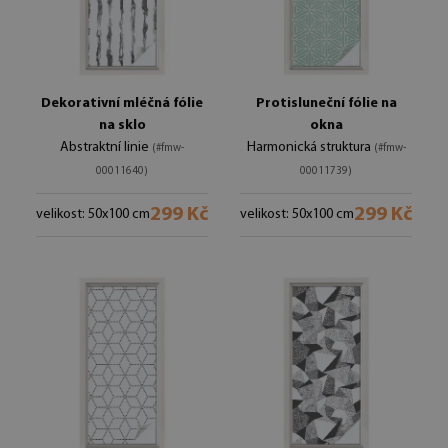
Dekorativní mléčná fólie
Protisluneční fólie na
na sklo
okna
Abstraktní linie
Harmonická struktura
(#fmw-
(#fmw-
00011640)
00011739)
299 Kč
299 Kč
velikost: 50x100 cm
velikost: 50x100 cm