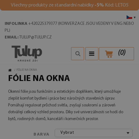
Všechny produkty ze standardní nabídky
-5%
Kód: LETO5
▾
INFOLINKA
+420225379377 (KONVERZACE JSOU VEDENY V ENG NEBO
PL)
EMAIL:
TULUP@TULUP.CZ
(
0
)
/
FÓLIE NA OKNA
FÓLIE NA OKNA
Okenní fólie jsou funkčním a estetickým doplňkem, který umožňuje
zlepšit komfort bydlení i práce bez náročných stavebních úprav.
Pomáhají regulovat průchod světla, zvyšují soukromí a zároveň
dotvářejí celkový vzhled prostoru. Díky své univerzálnosti se hodí do
bytů, rodinných domů, kanceláří i komerčních prostor.
Vybrat
BARVA