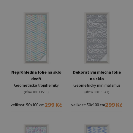
Neprůhledná fólie na sklo
Dekorativní mléčná fólie
dveří
na sklo
Geometrické trojúhelníky
Geometrický minimalismus
(#fmw-00011518)
(#fmw-00011541)
299 Kč
299 Kč
velikost: 50x100 cm
velikost: 50x100 cm