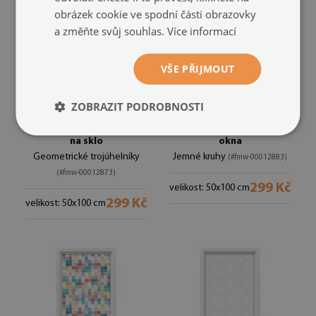
obrázek cookie ve spodní části obrazovky
a změňte svůj souhlas.
Více informací
VŠE PŘIJMOUT
ZOBRAZIT PODROBNOSTI
Dekorativní mléčná fólie
Protisluneční fólie na
na sklo
okna
Geometrické trojúhelníky
Jemné kruhy
(#fmw-00012883)
(#fmw-00012873)
299 Kč
velikost: 50x100 cm
299 Kč
velikost: 50x100 cm