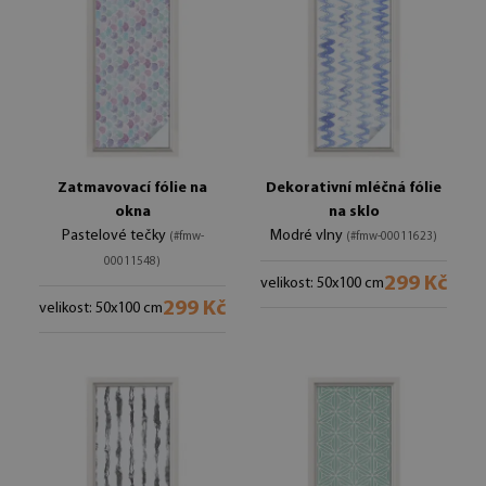
Zatmavovací fólie na
Dekorativní mléčná fólie
okna
na sklo
Pastelové tečky
Modré vlny
(#fmw-
(#fmw-00011623)
00011548)
299 Kč
velikost: 50x100 cm
299 Kč
velikost: 50x100 cm