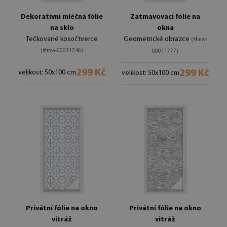
Dekorativní mléčná fólie
Zatmavovací fólie na
na sklo
okna
Tečkované kosočtverce
Geometrické obrazce
(#fmw-
(#fmw-00011746)
00011777)
299 Kč
299 Kč
velikost: 50x100 cm
velikost: 50x100 cm
Privátní fólie na okno
Privátní fólie na okno
vitráž
vitráž