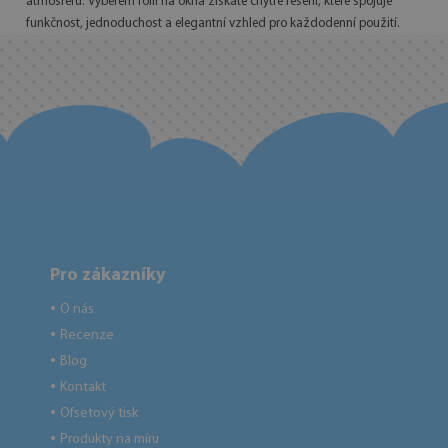
atmosféru. Výběrem fólií na okna získáte chytré řešení, které spojuje
funkčnost, jednoduchost a elegantní vzhled pro každodenní použití.
Pro zákazníky
O nás
●
Recenze
●
Blog
●
Kontakt
●
Ofsetový tisk
●
Produkty na míru
●