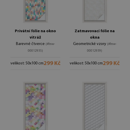
Privátní fólie na okno
Zatmavovací fólie na
vitráž
okna
Barevné čtverce
Geometrické vzory
(#fmw-
(#fmw-
00012935)
00012939)
299 Kč
299 Kč
velikost: 50x100 cm
velikost: 50x100 cm