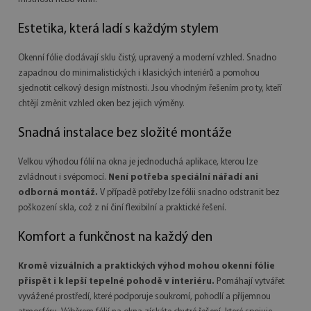
Estetika, která ladí s každým stylem
Okenní fólie dodávají sklu čistý, upravený a moderní vzhled. Snadno
zapadnou do minimalistických i klasických interiérů a pomohou
sjednotit celkový design místnosti. Jsou vhodným řešením pro ty, kteří
chtějí změnit vzhled oken bez jejich výměny.
Snadná instalace bez složité montáže
Velkou výhodou fólií na okna je jednoduchá aplikace, kterou lze
zvládnout i svépomocí.
Není potřeba speciální nářadí ani
odborná montáž.
V případě potřeby lze fólii snadno odstranit bez
poškození skla, což z ní činí flexibilní a praktické řešení.
Komfort a funkčnost na každý den
Kromě vizuálních a praktických výhod mohou okenní fólie
přispět i k lepší tepelné pohodě v interiéru.
Pomáhají vytvářet
vyvážené prostředí, které podporuje soukromí, pohodlí a příjemnou