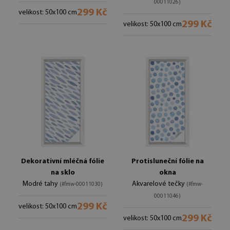
00011026)
299 Kč
velikost: 50x100 cm
299 Kč
velikost: 50x100 cm
Dekorativní mléčná fólie
Protisluneční fólie na
na sklo
okna
Modré tahy
Akvarelové tečky
(#fmw-00011030)
(#fmw-
00011046)
299 Kč
velikost: 50x100 cm
299 Kč
velikost: 50x100 cm