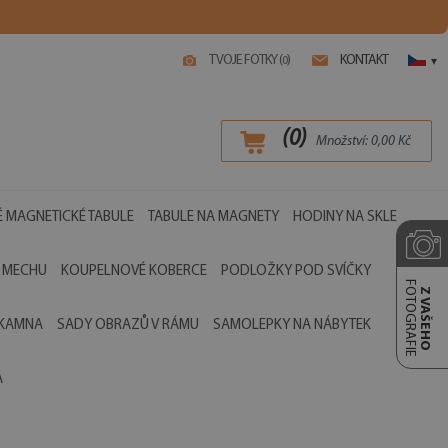
TVOJE FOTKY (
)
KONTAKT
0
▾
(
0
)
Množství:
0,00
Kč
 MAGNETICKÉ TABULE
TABULE NA MAGNETY
HODINY NA SKLE
 MECHU
KOUPELNOVÉ KOBERCE
PODLOŽKY POD SVÍČKY
FOTOGRAFIE
Z VAŠEHO
 KAMNA
SADY OBRAZŮ V RÁMU
SAMOLEPKY NA NÁBYTEK
A