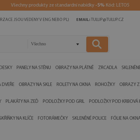
Všechny produkty ze standardní nabídky
-5%
Kód: LETO5
RZACE JSOU VEDENY V ENG NEBO PL)
EMAIL:
TULUP@TULUP.CZ
Všechno
 DESKY
PANELY NA STĚNU
OBRAZY NA PLÁTNĚ
ZRCADLA
SKLENĚNÉ
 DVEŘE
OBRAZY NA SKLE
ROLETY NA OKNA
ROHOŽKY
OBRAZY Z
Y
PLAKÁTY NA ZEĎ
PODLOŽKY POD GRIL
PODLOŽKY POD KRBOVÁ
SKŘÍŇKY NA KLÍČE
FOTORÁMEČKY
SKLENĚNÉ POLICE
FÓLIE NA OKN