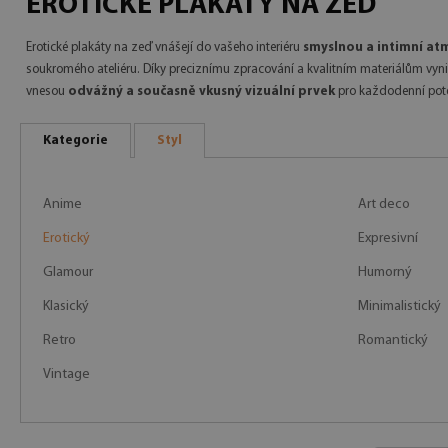
EROTICKÉ PLAKÁTY NA ZEĎ
Erotické plakáty na zeď vnášejí do vašeho interiéru
smyslnou a intimní at
soukromého ateliéru. Díky preciznímu zpracování a kvalitním materiálům vyn
vnesou
odvážný a současně vkusný vizuální prvek
pro každodenní potě
Kategorie
Styl
Anime
Art deco
Erotický
Expresivní
Glamour
Humorný
Klasický
Minimalistický
Retro
Romantický
Vintage