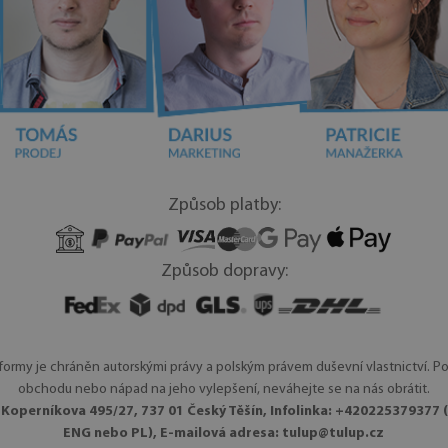
Způsob platby:
Způsob dopravy:
ormy je chráněn autorskými právy a polským právem duševní vlastnictví. P
obchodu nebo nápad na jeho vylepšení, neváhejte se na nás obrátit.
., Koperníkova 495/27, 737 01 Český Těšín, Infolinka: +420225379377
ENG nebo PL), E-mailová adresa:
tulup@tulup.cz