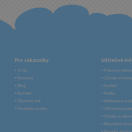
Pro zákazníky
Užitečné in
O nás
Právo na odsto
●
●
Recenze
Zásady ochrany
●
●
Blog
Dodání
●
●
Kontakt
Platby
●
●
Ofsetový tisk
Reklamace a vr
●
●
Produkty na míru
Obchodní podm
●
●
Otázky a odpov
●
Montážní návo
●
Pravidla akční 
●