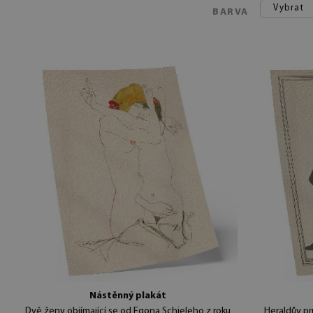
Vybrat
BARVA
Nástěnný plakát
Dvě ženy objímající se od Egona Schieleho z roku
Heraldův p