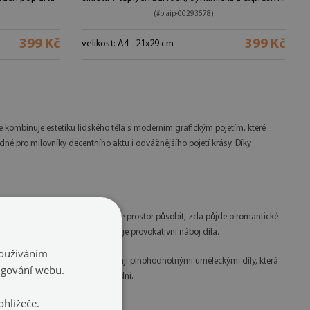
(#plaip-00293578)
399 Kč
399 Kč
velikost: A4 - 21x29 cm
ce kombinuje estetiku lidského těla s moderním grafickým pojetím, které
né pro milovníky decentního aktu i odvážnějšího pojetí krásy. Díky
 hraje klíčovou roli v tom, jak bude prostor působit, zda půjde o romantické
y a pocit uvolněnosti, což zjemňuje provokativní náboj díla.
Používáním
lakáty na zeď
se díky tomu stávají plnohodnotnými uměleckými díly, která
ngování webu.
v erotickém umění naprosto zásadní.
hlížeče.