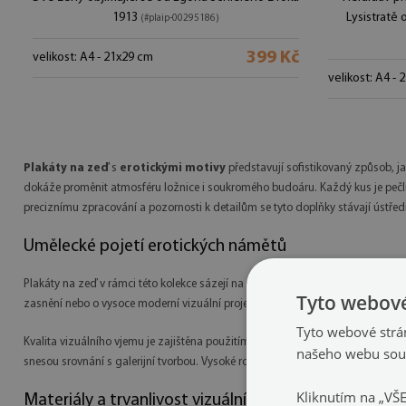
1913
Lysistratě
(#plaip-00295186)
399 Kč
velikost: A4 - 21x29 cm
velikost: A4 -
Plakáty na zeď
s
erotickými motivy
představují sofistikovaný způsob, ja
dokáže proměnit atmosféru ložnice i soukromého budoáru. Každý kus je pečliv
preciznímu zpracování a pozornosti k detailům se tyto doplňky stávají ústřed
Umělecké pojetí erotických námětů
Plakáty na zeď v rámci této kolekce sázejí na rozmanitost stylů, od jemných li
Tyto webové
zasnění nebo o vysoce moderní vizuální projev. Mnohdy se v nich odráží vliv
Tyto webové strán
Kvalita vizuálního vjemu je zajištěna použitím špičkových tiskových technolo
našeho webu souh
snesou srovnání s galerijní tvorbou. Vysoké rozlišení a hloubka obrazu umož
Kliknutím na „VŠ
Materiály a trvanlivost vizuálního zážitku