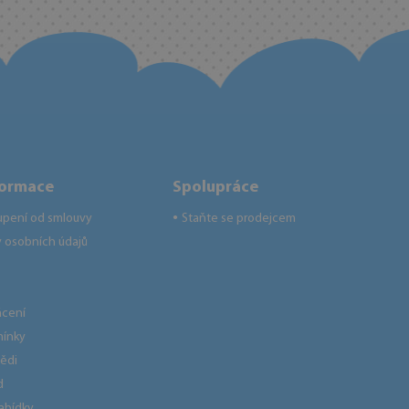
formace
Spolupráce
upení od smlouvy
Staňte se prodejcem
●
 osobních údajů
ácení
ínky
ědi
d
nabídky