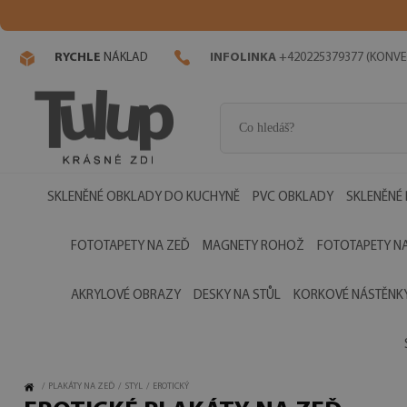
RYCHLE
NÁKLAD
INFOLINKA
+420225379377 (KONVE
SKLENĚNÉ OBKLADY DO KUCHYNĚ
PVC OBKLADY
SKLENĚNÉ
FOTOTAPETY NA ZEĎ
MAGNETY ROHOŽ
FOTOTAPETY NA
AKRYLOVÉ OBRAZY
DESKY NA STŮL
KORKOVÉ NÁSTĚNK
/
PLAKÁTY NA ZEĎ
/
STYL
/
EROTICKÝ