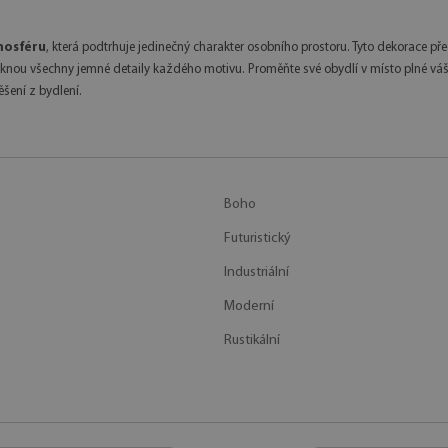
mosféru
, která podtrhuje jedinečný charakter osobního prostoru. Tyto dekorace pře
iknou všechny jemné detaily každého motivu. Proměňte své obydlí v místo plné vá
šení z bydlení.
Boho
Futuristický
Industriální
Moderní
Rustikální