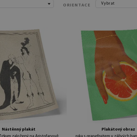
Vybrat
ORIENTACE
Nástěnný plakát
Plakátový obraz
růzkum založený na Aristofanově
ruka s grapefruitem v zářivých ba