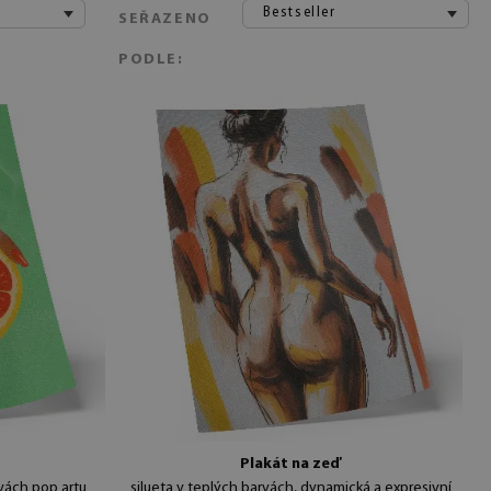
Bestseller
SEŘAZENO
PODLE:
Plakát na zeď
rvách pop artu
silueta v teplých barvách, dynamická a expresivní