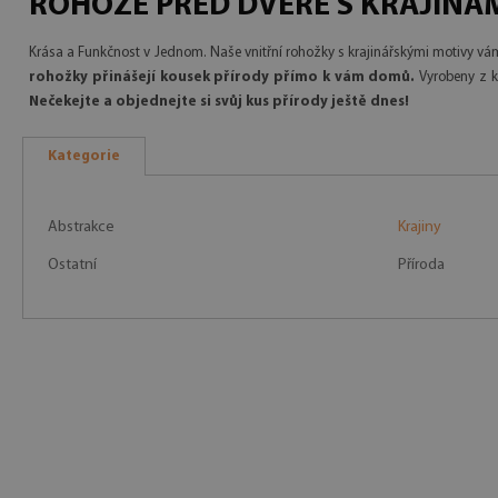
ROHOŽE PŘED DVEŘE S KRAJINA
Krása a Funkčnost v Jednom. Naše vnitřní rohožky s krajinářskými motivy vá
rohožky přinášejí kousek přírody přímo k vám domů.
Vyrobeny z kv
Nečekejte a objednejte si svůj kus přírody ještě dnes!
Kategorie
Abstrakce
Krajiny
Ostatní
Příroda