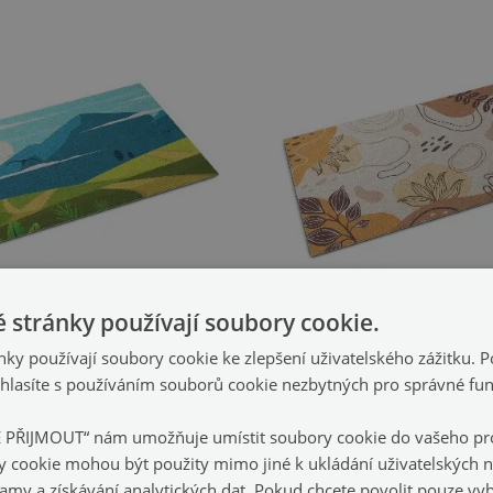
 stránky používají soubory cookie.
ky používají soubory cookie ke zlepšení uživatelského zážitku. 
Rohožka vnitřní
Rohožka
lasíte s používáním souborů cookie nezbytných pro správné fu
hled na hory
Květinové abstrakce
(#ww-77699)
(#ww-
E PŘIJMOUT“ nám umožňuje umístit soubory cookie do vašeho pro
799 Kč
0 cm
velikost: 60x40 cm
y cookie mohou být použity mimo jiné k ukládání uživatelských n
lamy a získávání analytických dat. Pokud chcete povolit pouze v