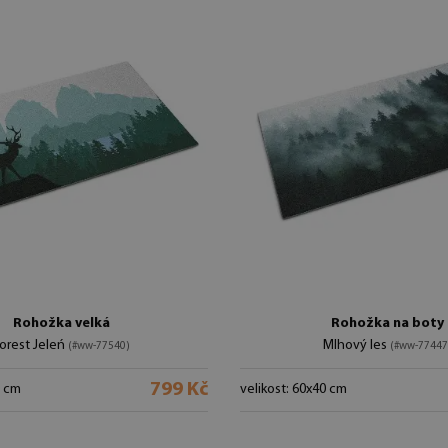
Rohožka velká
Rohožka na boty
orest Jeleń
Mlhový les
(#ww-77540)
(#ww-77447
799 Kč
0 cm
velikost: 60x40 cm