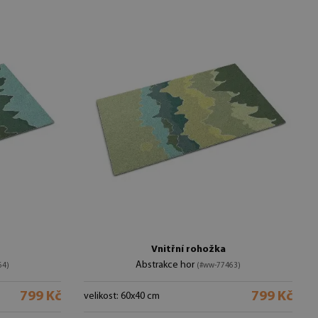
Vnitřní rohožka
Abstrakce hor
64)
(#ww-77463)
799 Kč
799 Kč
velikost: 60x40 cm