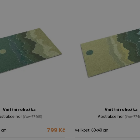
Vnitřní rohožka
Vnitřní rohožka
bstrakce hor
Abstrakce hor
(#ww-77465)
(#ww-774
799 Kč
0 cm
velikost: 60x40 cm