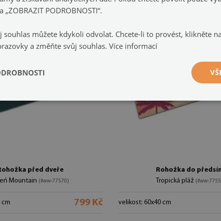
e na „ZOBRAZIT PODROBNOSTI“.
j souhlas můžete kdykoli odvolat. Chcete-li to provést, klikněte 
brazovky a změňte svůj souhlas.
Více informací
ODROBNOSTI
VŠ
Rohožka před dveře
Rohožka do předsí
leń Mountain
Tropická pláž
(#ww-77570)
(#ww-7755
799 Kč
0 cm
velikost: 60x40 cm