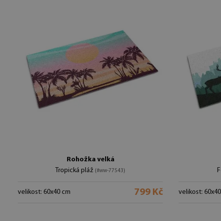
Rohožka velká
Tropická pláž
F
(#ww-77543)
799 Kč
velikost: 60x40 cm
velikost: 60x4