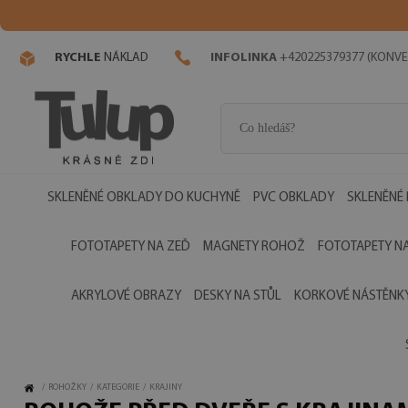
RYCHLE
NÁKLAD
INFOLINKA
+420225379377 (KONVE
SKLENĚNÉ OBKLADY DO KUCHYNĚ
PVC OBKLADY
SKLENĚNÉ
FOTOTAPETY NA ZEĎ
MAGNETY ROHOŽ
FOTOTAPETY NA
AKRYLOVÉ OBRAZY
DESKY NA STŮL
KORKOVÉ NÁSTĚNK
/
ROHOŽKY
/
KATEGORIE
/
KRAJINY