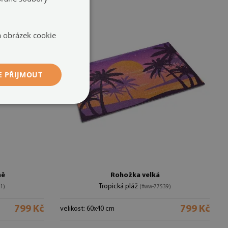
na obrázek cookie
E PŘIJMOUT
ně
Rohožka velká
Tropická pláž
1)
(#ww-77539)
799 Kč
799 Kč
velikost: 60x40 cm