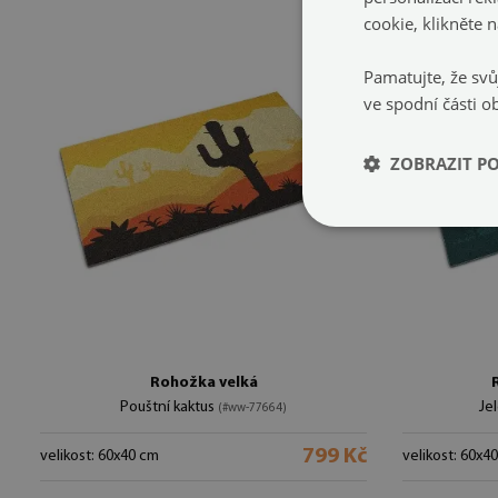
cookie, kliknět
Pamatujte, že svů
ve spodní části o
ZOBRAZIT P
Rohožka velká
Pouštní kaktus
Je
(#ww-77664)
799 Kč
velikost: 60x40 cm
velikost: 60x4