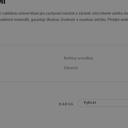
MI
m nabídnou účinné řešení pro zachycení nečistot a zároveň oživí interiér vašeho 
alitních materiálů, garantují dlouhou životnost a snadnou údržbu. Přidejte este
Květiny a rostliny
Vánoční
Vybrat
BARVA