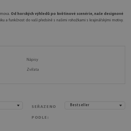
domova.
Od horských výhledů po květinové scenérie, naše designové
tiku a funkčnost do vaší předsíně s našimi rohožkami s krajinářskými motivy.
Nápisy
Zvířata
Bestseller
SEŘAZENO
PODLE: