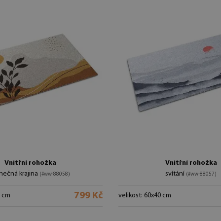
Vnitřní rohožka
Vnitřní rohožka
nečná krajina
svítání
(#ww-88058)
(#ww-88057)
799 Kč
0 cm
velikost: 60x40 cm