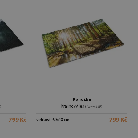
Rohožka
Krajinový les
)
(#ww-7339)
799 Kč
799 Kč
velikost: 60x40 cm