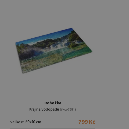
Rohožka
Krajina vodopádu
(#ww-7681)
799 Kč
velikost: 60x40 cm