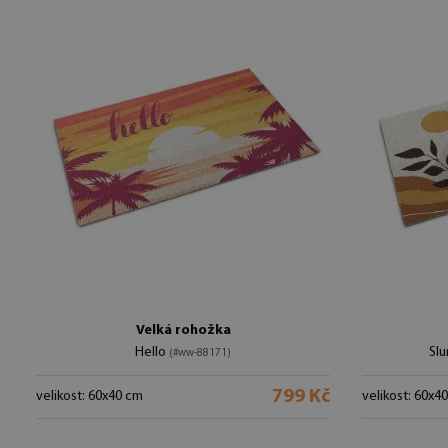
Velká rohožka
Hello
Slu
(#ww-88171)
799 Kč
velikost: 60x40 cm
velikost: 60x4