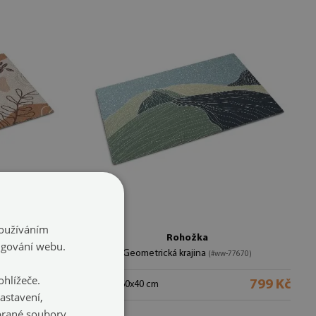
Používáním
Rohožka
ngování webu.
Geometrická krajina
77672)
(#ww-77670)
hlížeče.
799 Kč
799 Kč
velikost: 60x40 cm
astavení,
ybrané soubory