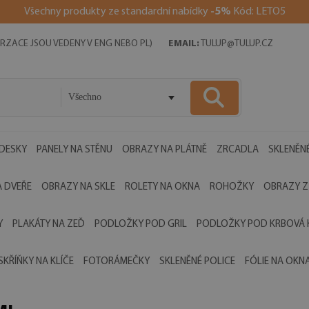
Všechny produkty ze standardní nabídky
-5%
Kód: LETO5
RZACE JSOU VEDENY V ENG NEBO PL)
EMAIL:
TULUP@TULUP.CZ
Všechno
 DESKY
PANELY NA STĚNU
OBRAZY NA PLÁTNĚ
ZRCADLA
SKLENĚNÉ
 DVEŘE
OBRAZY NA SKLE
ROLETY NA OKNA
ROHOŽKY
OBRAZY Z
Y
PLAKÁTY NA ZEĎ
PODLOŽKY POD GRIL
PODLOŽKY POD KRBOVÁ
SKŘÍŇKY NA KLÍČE
FOTORÁMEČKY
SKLENĚNÉ POLICE
FÓLIE NA OKN