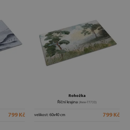
Rohožka
Říční krajina
(#ww-77733)
799 Kč
799 Kč
velikost: 60x40 cm