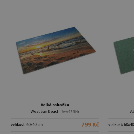
Velká rohožka
West Sun Beach
A
(#ww-77484)
799 Kč
velikost: 60x40 cm
velikost: 60x4