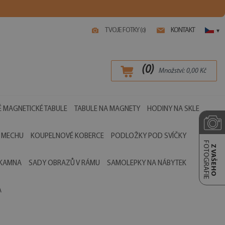
TVOJE FOTKY (
)
KONTAKT
0
▾
(
0
)
Množství:
0,00
Kč
 MAGNETICKÉ TABULE
TABULE NA MAGNETY
HODINY NA SKLE
 MECHU
KOUPELNOVÉ KOBERCE
PODLOŽKY POD SVÍČKY
FOTOGRAFIE
Z VAŠEHO
 KAMNA
SADY OBRAZŮ V RÁMU
SAMOLEPKY NA NÁBYTEK
A