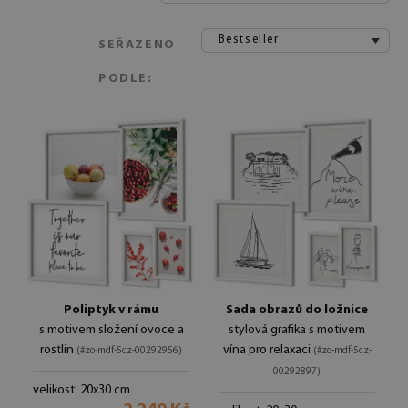
Bestseller
SEŘAZENO
PODLE:
Poliptyk v rámu
Sada obrazů do ložnice
s motivem složení ovoce a
stylová grafika s motivem
rostlin
vína pro relaxaci
(#zo-mdf-5cz-00292956)
(#zo-mdf-5cz-
00292897)
velikost: 20x30 cm