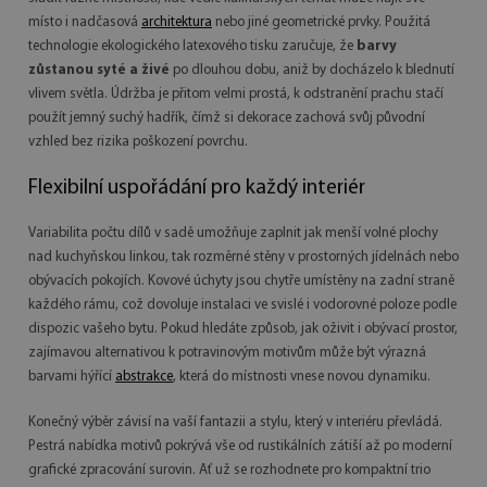
místo i nadčasová
architektura
nebo jiné geometrické prvky. Použitá
technologie ekologického latexového tisku zaručuje, že
barvy
zůstanou syté a živé
po dlouhou dobu, aniž by docházelo k blednutí
vlivem světla. Údržba je přitom velmi prostá, k odstranění prachu stačí
použít jemný suchý hadřík, čímž si dekorace zachová svůj původní
vzhled bez rizika poškození povrchu.
Flexibilní uspořádání pro každý interiér
Variabilita počtu dílů v sadě umožňuje zaplnit jak menší volné plochy
nad kuchyňskou linkou, tak rozměrné stěny v prostorných jídelnách nebo
obývacích pokojích. Kovové úchyty jsou chytře umístěny na zadní straně
každého rámu, což dovoluje instalaci ve svislé i vodorovné poloze podle
dispozic vašeho bytu. Pokud hledáte způsob, jak oživit i obývací prostor,
zajímavou alternativou k potravinovým motivům může být výrazná
barvami hýřící
abstrakce
, která do místnosti vnese novou dynamiku.
Konečný výběr závisí na vaší fantazii a stylu, který v interiéru převládá.
Pestrá nabídka motivů pokrývá vše od rustikálních zátiší až po moderní
grafické zpracování surovin. Ať už se rozhodnete pro kompaktní trio