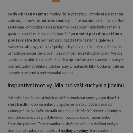
Sady obrazů v rámu
s motivy
jídlo
představují moderní a elegantní
způsob, jak vnést do interiéru chuť, styl a útulnou atmosféru. Tyto pečlivě
sestavené kompozice nabízejí harmonické spojení vizuálního umění a
gastronomické estetiky, které okamžitě
promění prázdnou stěnu v
poutavý středobod
místnosti. Každá tato nástěnná galerie je
navržena tak, aby jednotlivé prvky ladily barvou i tématem, což majiteli
usnadňuje proces dekorování bez nutnosti složitého plánování. Vysoce
kvalitní digitální tisk na plátně zachycuje syté odstíny surovin i hotových
pokrmů, zatímco lehké a odolné rámy z materiálu MDF dodávají celému
kompletu ucelený a profesionální vzhled.
Inspirativní motivy jídla pro vaši kuchyni a jídelnu
Kulinářské umění na stěnách dokáže stimulovat smysly a
podpořit
chuť k jídlu
i dobrou náladu u společného stolu. Výběr dekorací
zahrnuje širokou škálu vizuálů od detailních záběrů čerstvé zeleniny a
exotického ovoce až po stylové kompozice s kávou, vínem nebo
čerstvým pečivem. Tato tematika se skvěle doplňuje s dalšími prvky v
domácnosti, jako jsou například
rostliny a květiny
, které společně