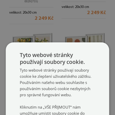
00292755)
velikost: 20x30 cm
2 249 Kč
velikost: 20x30 cm
2 249 Kč
Tyto webové stránky
používají soubory cookie.
Tyto webové stránky používají soubory
cookie ke zlepšení uživatelského zážitku.
Používáním našeho webu souhlasíte s
Citrusové provensálské
Sada obrazů do ložnice
používáním souborů cookie nezbytných
dekorace
stylové dekorace s motivem
pro správné fungování webu.
poliptyk v rámu
vína
(#zo-mdf-5cz-
(#zo-mdf-5cz-00292733)
00292734)
Kliknutím na „VŠE PŘIJMOUT“ nám
velikost: 20x30 cm
umožňuje umístit soubory cookie do