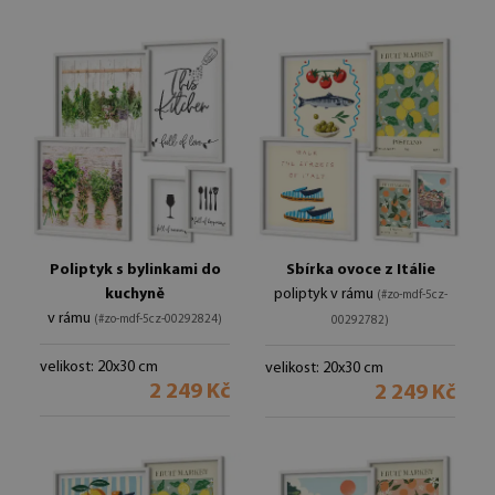
Poliptyk s bylinkami do
Sbírka ovoce z Itálie
kuchyně
poliptyk v rámu
(#zo-mdf-5cz-
v rámu
(#zo-mdf-5cz-00292824)
00292782)
velikost: 20x30 cm
velikost: 20x30 cm
2 249 Kč
2 249 Kč