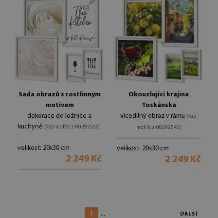
Sada obrazů s rostlinným
Okouzlující krajina
motivem
Toskánska
dekorace do ložnice a
vícedílný obraz v rámu
(#zo-
kuchyně
(#zo-mdf-5cz-00292559)
mdf-5cz-00292540)
velikost: 20x30 cm
velikost: 20x30 cm
2 249 Kč
2 249 Kč
1
...
DALŠÍ