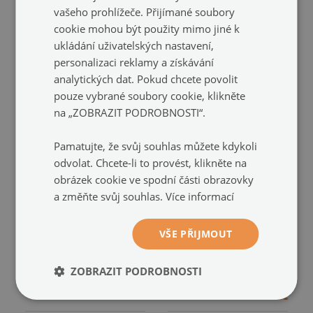
2 249 Kč
velikost: 20x30 cm
vašeho prohlížeče. Přijímané soubory
2 249 Kč
cookie mohou být použity mimo jiné k
ukládání uživatelských nastavení,
personalizaci reklamy a získávání
analytických dat. Pokud chcete povolit
pouze vybrané soubory cookie, klikněte
na „ZOBRAZIT PODROBNOSTI“.
Pamatujte, že svůj souhlas můžete kdykoli
odvolat. Chcete-li to provést, klikněte na
obrázek cookie ve spodní části obrazovky
a změňte svůj souhlas.
Více informací
Sada obrazů Citrusová
Rustikální citrony do
provensálská kuchyně
kuchyně
VŠE PŘIJMOUT
do ložnice
poliptyk v rámu
(#zo-mdf-5cz-
(#zo-mdf-5cz-
00292727)
00292716)
ZOBRAZIT PODROBNOSTI
velikost: 20x30 cm
velikost: 20x30 cm
2 249 Kč
2 249 Kč