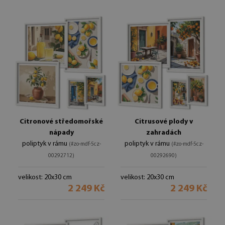
Citronové středomořské
Citrusové plody v
nápady
zahradách
poliptyk v rámu
poliptyk v rámu
(#zo-mdf-5cz-
(#zo-mdf-5cz-
00292712)
00292690)
velikost: 20x30 cm
velikost: 20x30 cm
2 249 Kč
2 249 Kč