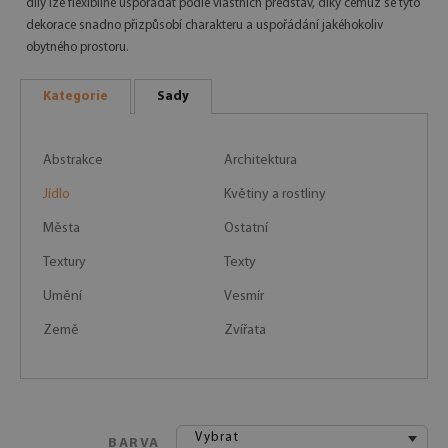
díly lze flexibilně uspořádat podle vlastních představ, díky čemuž se tyto
dekorace snadno přizpůsobí charakteru a uspořádání jakéhokoliv
obytného prostoru.
Kategorie
Sady
Abstrakce
Architektura
Jídlo
Květiny a rostliny
Města
Ostatní
Textury
Texty
Umění
Vesmír
Země
Zvířata
Vybrat
BARVA