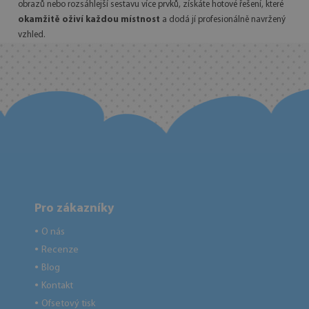
obrazů nebo rozsáhlejší sestavu více prvků, získáte hotové řešení, které
okamžitě oživí každou místnost
a dodá jí profesionálně navržený
vzhled.
Pro zákazníky
O nás
●
Recenze
●
Blog
●
Kontakt
●
Ofsetový tisk
●