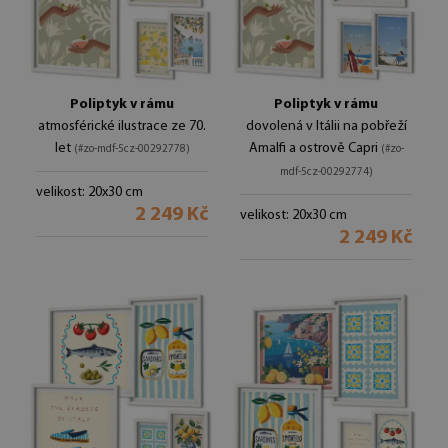
Poliptyk v rámu
Poliptyk v rámu
atmosférické ilustrace ze 70.
dovolená v Itálii na pobřeží
let
Amalfi a ostrově Capri
(#zo-mdf-5cz-00292778)
(#zo-
mdf-5cz-00292774)
velikost: 20x30 cm
2 249 Kč
velikost: 20x30 cm
2 249 Kč