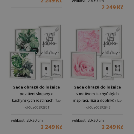
2 249 Kč
velikost: 20x30 cm
2 249 Kč
Sada obrazů do ložnice
Sada obrazů do ložnice
pozitivní slogany o
s motivem kuchyňských
kuchyňských rostlinách
inspirací, růží a doplňků
(#zo-
(#zo-
mdf-5cz-00292851)
mdf-5cz-00292843)
velikost: 20x30 cm
velikost: 20x30 cm
2 249 Kč
2 249 Kč