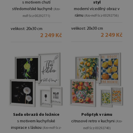
s motivem chutí
styl
středomořské kuchyně
moderní vícedílný obraz v
(#zo-
rámu
(#zo-mdf-5cz-00292756)
mdf-5cz-00292771)
velikost: 20x30 cm
velikost: 20x30 cm
2 249 Kč
2 249 Kč
Sada obrazů do ložnice
Poliptyk v rámu
s motivem kuchyňské
citrusové retro v kuchyni
(#zo-
inspirace s láskou
(#zo-mdf-5cz-
mdf-5cz-00292740)