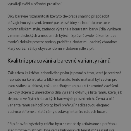
vytvářejí svěží a přírodní prostředí.
Díky barevné rozmanitosti lze tyto dekorace snadno přizpůsobit
stávajícímu vybavení. Jemné pastelové tóny se hodí do prostor v
provensálském stylu, zatímco výrazné a kontrastní barvy jídla vyniknou
v minimalistických a moderních bytech. Správně zvolená kombinace
motivů dokáže prostor opticky prohřát a dodat mu osobitý charakter,
který odráží záliby obyvatel domu v dobrém jídle a pití.
Kvalitní zpracování a barevné varianty rámů
Základem každého jednotlivého prvku je pevné plátno, které je precizně
napnuto na konstrukci z MDF materiálu. Tento materiál byl zvolen pro
svou stálost a lehkost, což usnadňuje manipulaci i samotné zavěšení.
Celkový dojem z uměleckého díla výrazně ovlivňuje lišta rámu, která je k
dispozici ve čtyřech klasických barevných provedeních. Černá a bílá
varianta rámu se hodí pro ty, kteří preferují nadčasovou eleganci,
zatímco stříbrné a zlaté rámy dodávají interiéru nádech luxusu.
Při plánování výzdoby celého bytu se mnohdy setkáváme s potřebou
sladit různé místnosti, kde vedle kulinářských témat může najít své