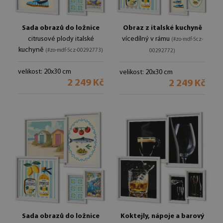
Sada obrazů do ložnice
Obraz z italské kuchyně
citrusové plody italské
vícedílný v rámu
(#zo-mdf-5cz-
kuchyně
(#zo-mdf-5cz-00292773)
00292772)
velikost: 20x30 cm
velikost: 20x30 cm
2 249 Kč
2 249 Kč
Sada obrazů do ložnice
Koktejly, nápoje a barový