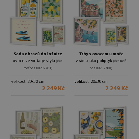
Sada obrazů do ložnice
Trhy s ovocem u moře
ovoce ve vintage stylu
v rámu jako poliptyk
(#zo-
(#zo-mdf-
mdf-5cz-00292781)
5cz-00292780)
velikost: 20x30 cm
velikost: 20x30 cm
2 249 Kč
2 249 Kč