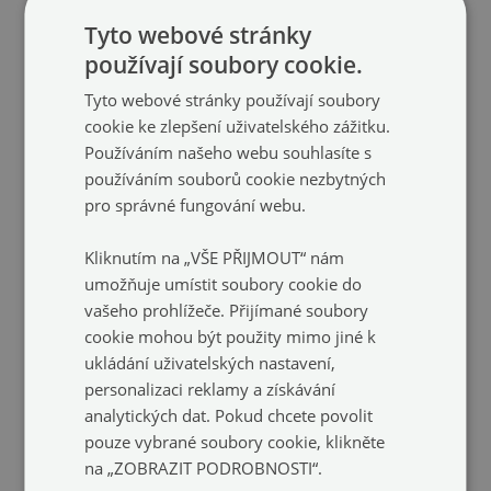
Tyto webové stránky
používají soubory cookie.
Tyto webové stránky používají soubory
cookie ke zlepšení uživatelského zážitku.
Používáním našeho webu souhlasíte s
používáním souborů cookie nezbytných
Kuchyňský skleněný panel
Skleněný panel
pro správné fungování webu.
Maják Příroda
Žena muž
(#pk-nn-
(#pk-99631166)
100758397)
velikost: 100x50 cm
Kliknutím na „VŠE PŘIJMOUT“ nám
2 199 Kč
velikost: 100x50 cm
umožňuje umístit soubory cookie do
2 199 Kč
vašeho prohlížeče. Přijímané soubory
cookie mohou být použity mimo jiné k
ukládání uživatelských nastavení,
personalizaci reklamy a získávání
analytických dat. Pokud chcete povolit
pouze vybrané soubory cookie, klikněte
na „ZOBRAZIT PODROBNOSTI“.