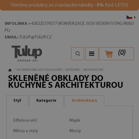
Všechny produkty ze standardní nabídky
-5%
Kód: LETO5
▾
INFOLINKA
+420225379377 (KONVERZACE JSOU VEDENY V ENG NEBO
PL)
EMAIL:
TULUP@TULUP.CZ
(
0
)
/
SKLENĚNÉ OBKLADY DO KUCHYNĚ
/
KATEGORIE
/
ARCHITEKTURA
SKLENĚNÉ OBKLADY DO
KUCHYNĚ S ARCHITEKTUROU
Styl
Kategorie
Architektura
Eiffelova věž
Maják
Města a státy
Mosty