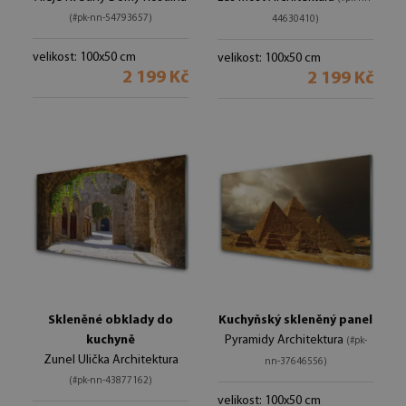
(#pk-nn-54793657)
44630410)
velikost: 100x50 cm
velikost: 100x50 cm
2 199 Kč
2 199 Kč
Skleněné obklady do
Kuchyňský skleněný panel
kuchyně
Pyramidy Architektura
(#pk-
Zunel Ulička Architektura
nn-37646556)
(#pk-nn-43877162)
velikost: 100x50 cm