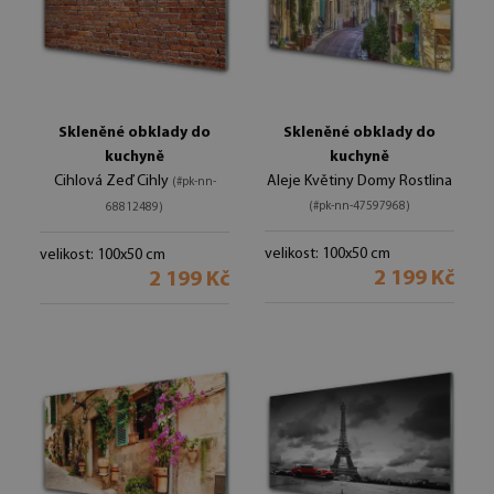
Skleněné obklady do
Skleněné obklady do
kuchyně
kuchyně
Cihlová Zeď Cihly
Aleje Květiny Domy Rostlina
(#pk-nn-
(#pk-nn-47597968)
68812489)
velikost: 100x50 cm
velikost: 100x50 cm
2 199 Kč
2 199 Kč