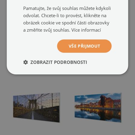
Pamatujte, že svůj souhlas můžete kdykoli
odvolat. Chcete-li to provést, klikněte na
obrázek cookie ve spodní části obrazovky
Skleněný panel
Skleněný panel
a změňte svůj souhlas.
Více informací
spící ženu
Katedrála Rome Fountain
(#pk-97682179)
(#pk-97515954)
VŠE PŘIJMOUT
velikost: 100x50 cm
2 199 Kč
velikost: 100x50 cm
2 199 Kč
ZOBRAZIT PODROBNOSTI