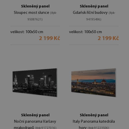
Skleněný panel
Skleněný panel
Sloupec most slunce
Gdańsk říční budovy
(#pk-
(#pk-
95087621)
94195496)
velikost: 100x50 cm
velikost: 100x50 cm
2 199 Kč
2 199 Kč
Skleněný panel
Skleněný panel
Noční panorama Varšavy
Italy Panorama katedrála
mrakodrapů
hory
(#pk-91727016)
(#pk-91223506)