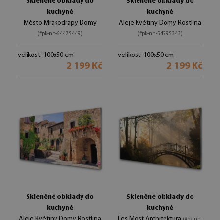
Skleněné obklady do
Skleněné obklady do
kuchyně
kuchyně
Město Mrakodrapy Domy
Aleje Květiny Domy Rostlina
(#pk-nn-64475449)
(#pk-nn-54795343)
velikost: 100x50 cm
velikost: 100x50 cm
2 199 Kč
2 199 Kč
Skleněné obklady do
Skleněné obklady do
kuchyně
kuchyně
Aleje Květiny Domy Rostlina
Les Most Architektura
(#pk-nn-