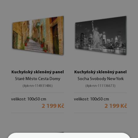
Kuchyňský skleněný panel
Kuchyňský skleněný panel
Staré Město Cesta Domy
Socha Svobody New York
(#pk-nn-114931486)
(#pk-nn-111136673)
velikost: 100x50 cm
velikost: 100x50 cm
2 199 Kč
2 199 Kč