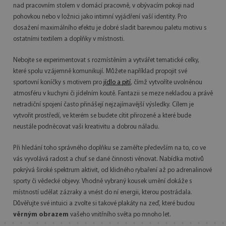
nad pracovním stolem v domácí pracovně, v obývacím pokoji nad
pohovkou nebo v ložnici jako intimní vyjádření vaší identity. Pro
dosažení maximálního efektu je dobré sladit barevnou paletu motivu s
ostatními textilem a doplňky v místnosti.
Nebojte se experimentovat s rozmístěním a vytvářet tematické celky,
které spolu vzájemně komunikují. Můžete například propojit své
sportovní koníčky s motivem pro
jídlo a pití
, čímž vytvoříte uvolněnou
atmosféru v kuchyni či jídelním koutě. Fantazii se meze nekladou a právě
netradiční spojení často přinášejí nejzajímavější výsledky. Cílem je
vytvořit prostředí, ve kterém se budete cítit přirozeně a které bude
neustále podněcovat vaši kreativitu a dobrou náladu.
Při hledání toho správného doplňku se zaměřte především na to, co ve
vás vyvolává radost a chuť se dané činnosti věnovat. Nabídka motivů
pokrývá široké spektrum aktivit, od klidného rybaření až po adrenalinové
sporty či vědecké objevy. Vhodně vybraný kousek umění dokáže s
místností udělat zázraky a vnést do ní energii, kterou postrádala.
Důvěřujte své intuici a zvolte si takové plakáty na zeď, které budou
věrným obrazem
vašeho vnitřního světa po mnoho let.