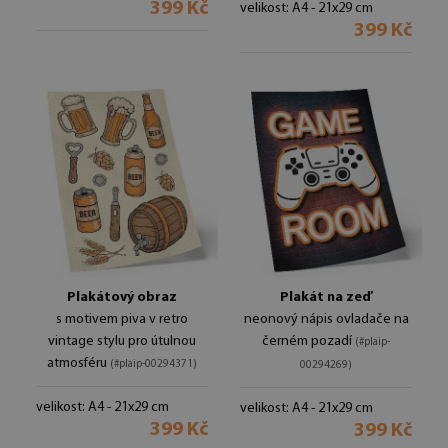
399 Kč
velikost: A4 - 21x29 cm
399 Kč
Plakátový obraz
Plakát na zeď
s motivem piva v retro
neonový nápis ovladače na
vintage stylu pro útulnou
černém pozadí
(#plaip-
atmosféru
(#plaip-00294371)
00294269)
velikost: A4 - 21x29 cm
velikost: A4 - 21x29 cm
399 Kč
399 Kč