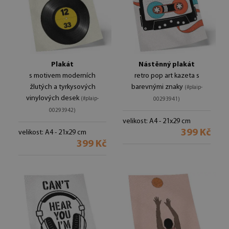
Plakát
Nástěnný plakát
s motivem moderních
retro pop art kazeta s
žlutých a tyrkysových
barevnými znaky
(#plaip-
vinylových desek
(#plaip-
00293941)
00293942)
velikost: A4 - 21x29 cm
399 Kč
velikost: A4 - 21x29 cm
399 Kč