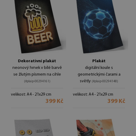
Dekorativní plakát
Plakát
neonový hrnek v bílé barvě
digitální koule s
se žlutým písmem na cihle
geometrickými čarami a
světly
(#plaip-00294161)
(#plaip-00294148)
velikost: A4 - 21x29 cm
velikost: A4 - 21x29 cm
399 Kč
399 Kč