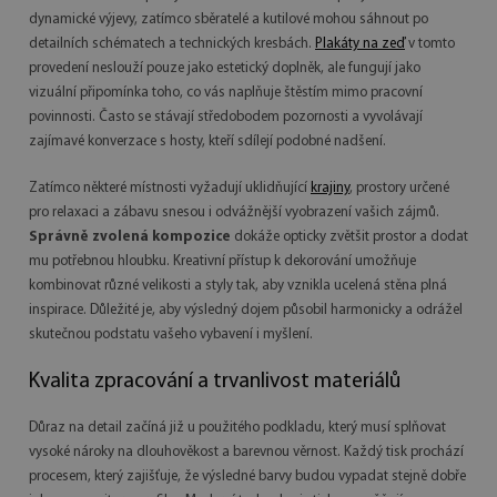
dynamické výjevy, zatímco sběratelé a kutilové mohou sáhnout po
detailních schématech a technických kresbách.
Plakáty na zeď
v tomto
provedení neslouží pouze jako estetický doplněk, ale fungují jako
vizuální připomínka toho, co vás naplňuje štěstím mimo pracovní
povinnosti. Často se stávají středobodem pozornosti a vyvolávají
zajímavé konverzace s hosty, kteří sdílejí podobné nadšení.
Zatímco některé místnosti vyžadují uklidňující
krajiny
, prostory určené
pro relaxaci a zábavu snesou i odvážnější vyobrazení vašich zájmů.
Správně zvolená kompozice
dokáže opticky zvětšit prostor a dodat
mu potřebnou hloubku. Kreativní přístup k dekorování umožňuje
kombinovat různé velikosti a styly tak, aby vznikla ucelená stěna plná
inspirace. Důležité je, aby výsledný dojem působil harmonicky a odrážel
skutečnou podstatu vašeho vybavení i myšlení.
Kvalita zpracování a trvanlivost materiálů
Důraz na detail začíná již u použitého podkladu, který musí splňovat
vysoké nároky na dlouhověkost a barevnou věrnost. Každý tisk prochází
procesem, který zajišťuje, že výsledné barvy budou vypadat stejně dobře