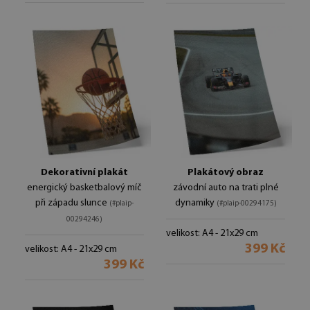
Dekorativní plakát
Plakátový obraz
energický basketbalový míč
závodní auto na trati plné
při západu slunce
dynamiky
(#plaip-
(#plaip-00294175)
00294246)
velikost: A4 - 21x29 cm
399 Kč
velikost: A4 - 21x29 cm
399 Kč