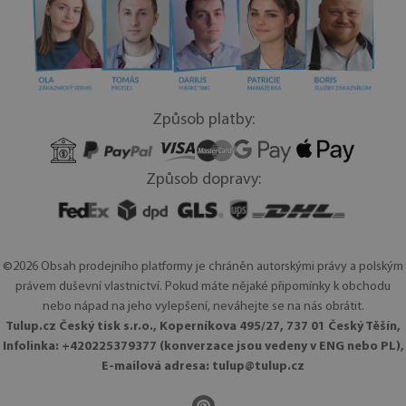
Způsob platby:
Způsob dopravy:
©2026 Obsah prodejního platformy je chráněn autorskými právy a polským
právem duševní vlastnictví. Pokud máte nějaké připomínky k obchodu
nebo nápad na jeho vylepšení, neváhejte se na nás obrátit.
Tulup.cz Český tisk s.r.o., Koperníkova 495/27, 737 01 Český Těšín,
Infolinka: +420225379377 (konverzace jsou vedeny v ENG nebo PL),
E-mailová adresa:
tulup@tulup.cz