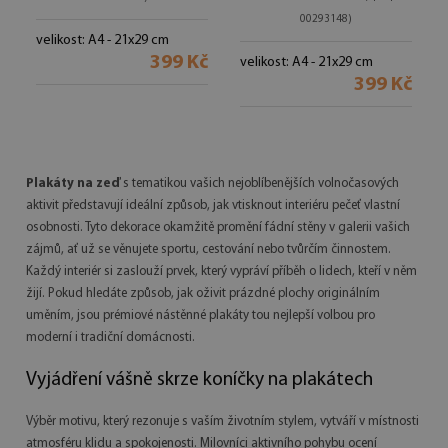
00293148)
velikost: A4 - 21x29 cm
399 Kč
velikost: A4 - 21x29 cm
399 Kč
Plakáty na zeď
s tematikou vašich nejoblíbenějších volnočasových
aktivit představují ideální způsob, jak vtisknout interiéru pečeť vlastní
osobnosti. Tyto dekorace okamžitě promění fádní stěny v galerii vašich
zájmů, ať už se věnujete sportu, cestování nebo tvůrčím činnostem.
Každý interiér si zaslouží prvek, který vypráví příběh o lidech, kteří v něm
žijí. Pokud hledáte způsob, jak oživit prázdné plochy originálním
uměním, jsou prémiové nástěnné plakáty tou nejlepší volbou pro
moderní i tradiční domácnosti.
Vyjádření vášně skrze koníčky na plakátech
Výběr motivu, který rezonuje s vaším životním stylem, vytváří v místnosti
atmosféru klidu a spokojenosti. Milovníci aktivního pohybu ocení