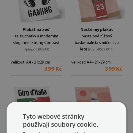
Plakát na zeď
Nástěnný plakát
se sluchátky a moderním
pastelově růžový
sloganem Strong Contrast
basketbalista s míčem za
letu
(#plaip-00293913)
(#plaip-00293911)
velikost: A4 - 21x29 cm
velikost: A4 - 21x29 cm
399 Kč
399 Kč
Tyto webové stránky
používají soubory cookie.