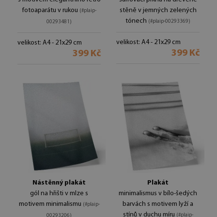
fotoaparátu v rukou
stěně v jemných zelených
(#plaip-
tónech
(#plaip-00293369)
00293481)
velikost: A4 - 21x29 cm
velikost: A4 - 21x29 cm
399 Kč
399 Kč
Nástěnný plakát
Plakát
gól na hřišti v mlze s
minimalismus v bílo-šedých
motivem minimalismu
barvách s motivem lyží a
(#plaip-
stínů v duchu míru
(#plaip-
00293206)