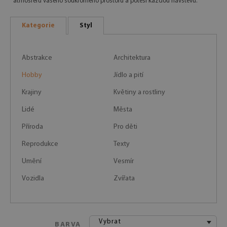
atmosféru vašeho soukromého prostoru a potěší každou návštěvu.
Kategorie
Styl
Abstrakce
Architektura
Hobby
Jídlo a pití
Krajiny
Květiny a rostliny
Lidé
Města
Příroda
Pro děti
Reprodukce
Texty
Umění
Vesmír
Vozidla
Zvířata
Vybrat
BARVA