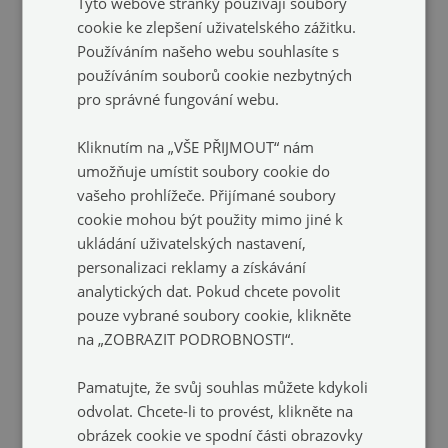
Tyto webové stránky používají soubory
cookie ke zlepšení uživatelského zážitku.
Používáním našeho webu souhlasíte s
Plakátový obraz
Dekorativní plakát
používáním souborů cookie nezbytných
v dynamickém
surfařské prkno na pláži s
minimalistickém stylu s
motivem moře, klidu a
pro správné fungování webu.
kontrastními barvami
relaxace
(#plaip-
(#plaip-00293825)
00293869)
Kliknutím na „VŠE PŘIJMOUT“ nám
velikost: A4 - 21x29 cm
umožňuje umístit soubory cookie do
399 Kč
velikost: A4 - 21x29 cm
vašeho prohlížeče. Přijímané soubory
399 Kč
cookie mohou být použity mimo jiné k
ukládání uživatelských nastavení,
personalizaci reklamy a získávání
analytických dat. Pokud chcete povolit
pouze vybrané soubory cookie, klikněte
na „ZOBRAZIT PODROBNOSTI“.
Pamatujte, že svůj souhlas můžete kdykoli
odvolat. Chcete-li to provést, klikněte na
obrázek cookie ve spodní části obrazovky