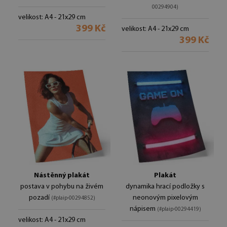
00294904)
velikost: A4 - 21x29 cm
399 Kč
velikost: A4 - 21x29 cm
399 Kč
Nástěnný plakát
Plakát
postava v pohybu na živém
dynamika hrací podložky s
pozadí
neonovým pixelovým
(#plaip-00294852)
nápisem
(#plaip-00294419)
velikost: A4 - 21x29 cm