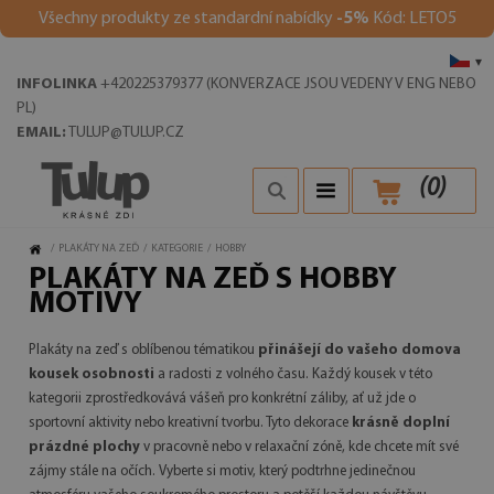
Všechny produkty ze standardní nabídky
-5%
Kód: LETO5
▾
INFOLINKA
+420225379377 (KONVERZACE JSOU VEDENY V ENG NEBO
PL)
EMAIL:
TULUP@TULUP.CZ
(
0
)
/
PLAKÁTY NA ZEĎ
/
KATEGORIE
/
HOBBY
PLAKÁTY NA ZEĎ S HOBBY
MOTIVY
Plakáty na zeď s oblíbenou tématikou
přinášejí do vašeho domova
kousek osobnosti
a radosti z volného času. Každý kousek v této
kategorii zprostředkovává vášeň pro konkrétní záliby, ať už jde o
sportovní aktivity nebo kreativní tvorbu. Tyto dekorace
krásně doplní
prázdné plochy
v pracovně nebo v relaxační zóně, kde chcete mít své
zájmy stále na očích. Vyberte si motiv, který podtrhne jedinečnou