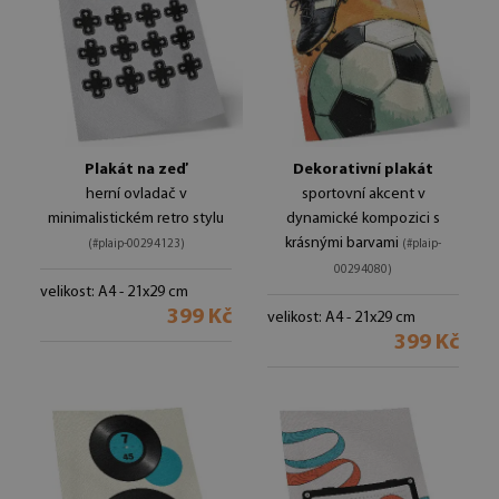
Plakát na zeď
Dekorativní plakát
herní ovladač v
sportovní akcent v
minimalistickém retro stylu
dynamické kompozici s
krásnými barvami
(#plaip-00294123)
(#plaip-
00294080)
velikost: A4 - 21x29 cm
399 Kč
velikost: A4 - 21x29 cm
399 Kč