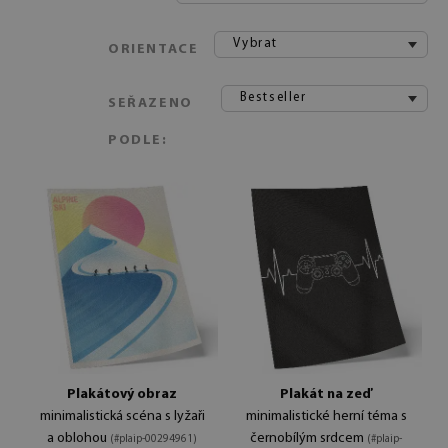
Vybrat
ORIENTACE
Bestseller
SEŘAZENO
PODLE:
Plakátový obraz
Plakát na zeď
minimalistická scéna s lyžaři
minimalistické herní téma s
a oblohou
černobílým srdcem
(#plaip-00294961)
(#plaip-