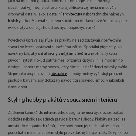
jako na monitoru grafika. Moderní technologie tisku umožňují
dosáhnout výjimečné ostrosti, která je klíčová zejména u motivů s
drobnými detaily, jako je detailní
architektura
nebo technické nákresy v
hobby
sekci. Materiál s jemnou strukturou dodává každému kusu punc
exkluzivity a odlišuje ho od běžných papírových tisků.
Povrchová úprava zajišťuje, že plakáty na zeď zůstávají v perfektním
stavu i po letech vystavení slunečnímu záření. Speciální pigmenty jsou
navrženy tak, aby
odolávaly vnějším vlivům
a neztrácely svou
původní sytost. Pokud patříte mezi příznivce čistých linií a moderního
designu, oceníte matný povrch, který eliminuje nežádoucí odlesky světla.
Stejně jako propracovaná
abstrakce
, i hobby motivy vyžadují precizní
přístup k barvám, aby dokázaly navodit tu správnou emoci v jakoukoli
denní dobu.
Styling hobby plakátů v současném interiéru
Začlenění koníčků do interiérového designu nemusí být složité, pokud
dodržíte několik základních pravidel barevné shody. Plakáty na zeď lze
umístit do elegantních rámů, které podtrhnou jejich charakter, nebo je
ponechat v minimalistickém stylu pro vzdušnější dojem. Skvěle vyniknou