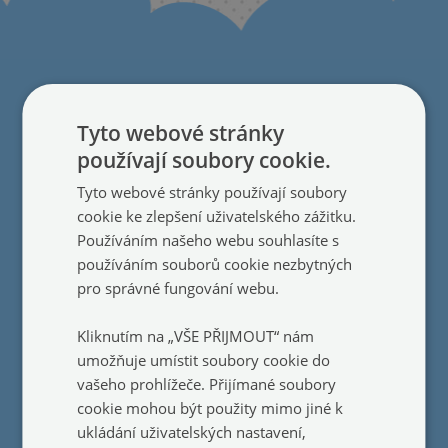
Tyto webové stránky
Pro zákazníky
používají soubory cookie.
O nás
●
Tyto webové stránky používají soubory
Recenze
●
cookie ke zlepšení uživatelského zážitku.
Blog
●
Používáním našeho webu souhlasíte s
Kontakt
●
používáním souborů cookie nezbytných
Ofsetový tisk
●
pro správné fungování webu.
Produkty na míru
●
Kliknutím na „VŠE PŘIJMOUT“ nám
umožňuje umístit soubory cookie do
Užitečné informace
vašeho prohlížeče. Přijímané soubory
cookie mohou být použity mimo jiné k
Právo na odstoupení od smlouvy
●
ukládání uživatelských nastavení,
Zásady ochrany osobních údajů
●