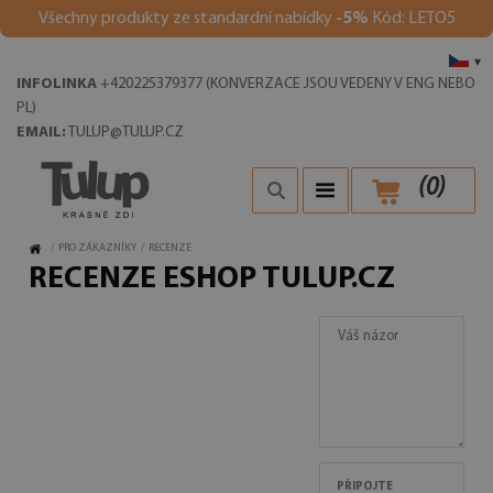
Všechny produkty ze standardní nabídky
-5%
Kód: LETO5
▾
INFOLINKA
+420225379377 (KONVERZACE JSOU VEDENY V ENG NEBO
PL)
EMAIL:
TULUP@TULUP.CZ
(
0
)
/
PRO ZÁKAZNÍKY
/
RECENZE
RECENZE ESHOP TULUP.CZ
PŘIPOJTE