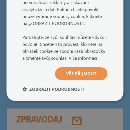
personalizaci reklamy a získávání
Dodání
●
analytických dat. Pokud chcete povolit
Platby
●
pouze vybrané soubory cookie, klikněte
Reklamace a vrácení
●
na „ZOBRAZIT PODROBNOSTI“.
Obchodní podmínky
●
Otázky a odpovědi
●
Pamatujte, že svůj souhlas můžete kdykoli
Montážní návod
●
odvolat. Chcete-li to provést, klikněte na
Pravidla akční nabídky
●
obrázek cookie ve spodní části obrazovky
a změňte svůj souhlas.
Více informací
Spolupráce
VŠE PŘIJMOUT
Staňte se prodejcem
●
ZOBRAZIT PODROBNOSTI
ZPRAVODAJ