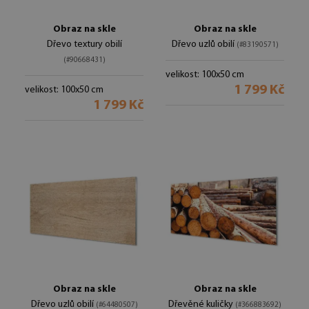
Obraz na skle
Obraz na skle
Dřevo textury obilí
Dřevo uzlů obilí
(#83190571)
(#90668431)
velikost: 100x50 cm
1 799 Kč
velikost: 100x50 cm
1 799 Kč
Obraz na skle
Obraz na skle
Dřevo uzlů obilí
Dřevěné kuličky
(#64480507)
(#366883692)