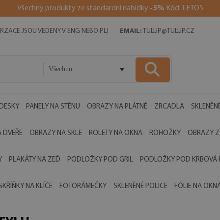
Všechny produkty ze standardní nabídky
-5%
Kód: LETO5
RZACE JSOU VEDENY V ENG NEBO PL)
EMAIL:
TULUP@TULUP.CZ
Všechno
 DESKY
PANELY NA STĚNU
OBRAZY NA PLÁTNĚ
ZRCADLA
SKLENĚNÉ
 DVEŘE
OBRAZY NA SKLE
ROLETY NA OKNA
ROHOŽKY
OBRAZY Z
Y
PLAKÁTY NA ZEĎ
PODLOŽKY POD GRIL
PODLOŽKY POD KRBOVÁ
SKŘÍŇKY NA KLÍČE
FOTORÁMEČKY
SKLENĚNÉ POLICE
FÓLIE NA OKN