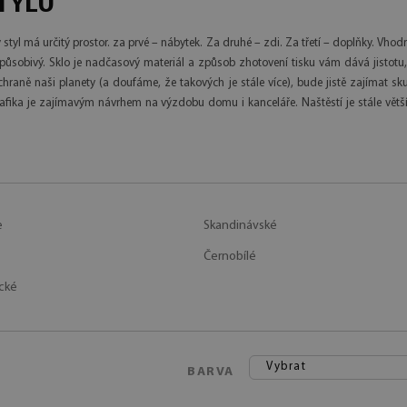
TYLU
ký styl má určitý prostor. za prvé – nábytek. Za druhé – zdi. Za třetí – doplňky. Vh
 působivý. Sklo je nadčasový materiál a způsob zhotovení tisku vám dává jistotu,
hraně naši planety (a doufáme, že takových je stále více), bude jistě zajímat sk
rafika je zajímavým návrhem na výzdobu domu i kanceláře. Naštěstí je stále větš
e
Skandinávské
Černobílé
cké
Vybrat
BARVA