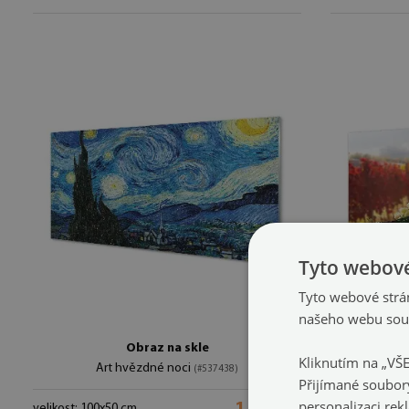
Tyto webové
Tyto webové strán
našeho webu souh
Obraz na skle
Kliknutím na „VŠ
Art hvězdné noci
Podzimu
(#537438)
Přijímané soubor
personalizaci rek
velikost: 100x50 cm
velikost: 100x