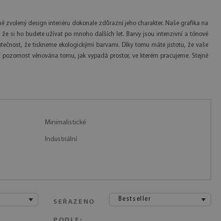
odně zvolený design interiéru dokonale zdůrazní jeho charakter. Naše grafika na
 že si ho budete užívat po mnoho dalších let. Barvy jsou intenzivní a tónové
utečnost, že tiskneme ekologickými barvami. Díky tomu máte jistotu, že vaše
í pozornost věnována tomu, jak vypadá prostor, ve kterém pracujeme. Stejně
Minimalistické
Industriální
Bestseller
SEŘAZENO
PODLE: