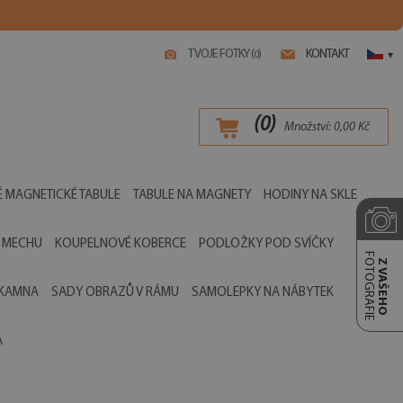
TVOJE FOTKY (
)
KONTAKT
0
▾
(
0
)
Množství:
0,00
Kč
 MAGNETICKÉ TABULE
TABULE NA MAGNETY
HODINY NA SKLE
 MECHU
KOUPELNOVÉ KOBERCE
PODLOŽKY POD SVÍČKY
FOTOGRAFIE
Z VAŠEHO
 KAMNA
SADY OBRAZŮ V RÁMU
SAMOLEPKY NA NÁBYTEK
A