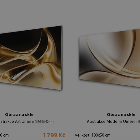
Obraz na skle
Obraz na skle
bstrakce Art Umění
Abstrakce Moderní Umění
(#66564244)
(#
1 799 Kč
50 cm
velikost: 100x50 cm