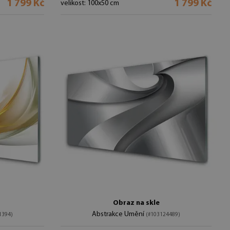
1 799 Kč
1 799 Kč
velikost: 100x50 cm
Obraz na skle
Abstrakce Umění
1394)
(#103124489)