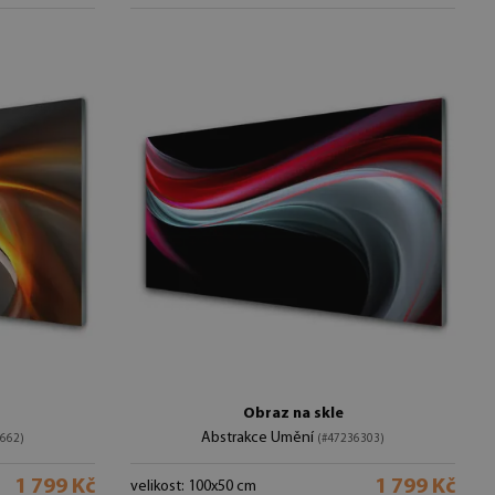
Obraz na skle
Abstrakce Umění
662)
(#47236303)
1 799 Kč
1 799 Kč
velikost: 100x50 cm