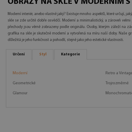
OBRAZY NA SKLE V MODERNÍM S
Moderní interiér, anebo vlastně jaký? Existuje mnoho aspektů, které určují, ja
skle se zde určitě dobře osvědčí. Moderní a minimalistický, a zároveň velmi
přechody jsou věrně zobrazeny podle originálu. Osoby, kterým záleží na zác
grafika na skle je skutečně moderní a vytvořená na míru naší doby. Naše g
důležitá je jeho funkčnost a pohodlí, stejně jako jeho estetické vlastnosti.
Určení
Styl
Kategorie
Moderní
Retro a Vintag
Geometrické
Trojrozměrné
Glamour
Monochromati