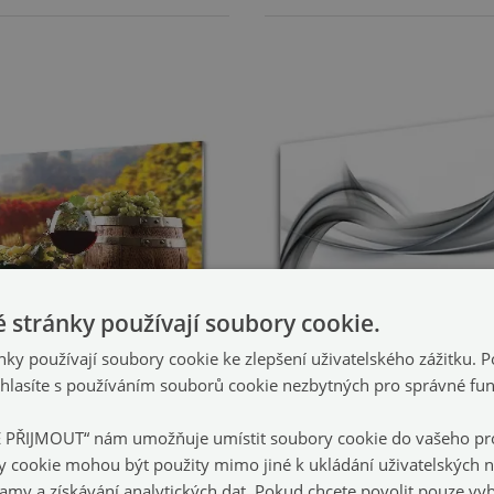
 stránky používají soubory cookie.
ky používají soubory cookie ke zlepšení uživatelského zážitku. 
lasíte s používáním souborů cookie nezbytných pro správné fu
Obraz na skle
Obraz na skle
E PŘIJMOUT“ nám umožňuje umístit soubory cookie do vašeho pro
 sklenice na víno
Abstrakce Umění
(#489524575)
(#46664
y cookie mohou být použity mimo jiné k ukládání uživatelských n
lamy a získávání analytických dat. Pokud chcete povolit pouze v
50 cm
velikost: 100x50 cm