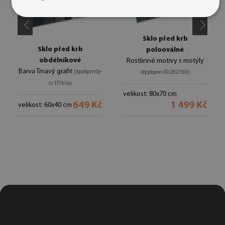
Sklo před krb
Sklo před krb
polooválné
obdélníkové
Rostlinné motivy s motýly
Barva Tmavý grafit
(#ppkprntp-
(#ppkpon-00282769)
cc1f1b1a)
velikost: 80x70 cm
649 Kč
1 499 Kč
velikost: 60x40 cm