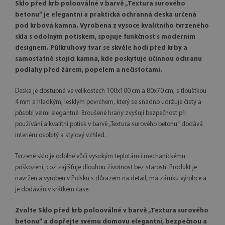
Sklo před krb polooválné v barvě „Textura surového
betonu“ je elegantní a praktická ochranná deska určená
pod krbová kamna. Vyrobena z vysoce kvalitního tvrzeného
skla s odolným potiskem, spojuje funkčnost s moderním
designem. Půlkruhový tvar se skvěle hodí před krby a
samostatně stojící kamna, kde poskytuje účinnou ochranu
podlahy před žárem, popelem a nečistotami.
Deska je dostupná ve velikostech 100x100 cm a 80x70 cm, s tloušťkou
4 mm a hladkým, lesklým povrchem, který se snadno udržuje čistý a
působí velmi elegantně. Broušené hrany zvyšují bezpečnost při
používání a kvalitní potisk v barvě „Textura surového betonu“ dodává
interiéru osobitý a stylový vzhled.
Tvrzené sklo je odolné vůči vysokým teplotám i mechanickému
poškození, což zajišťuje dlouhou životnost bez starostí. Produkt je
navržen a vyroben v Polsku s důrazem na detail, má záruku výrobce a
je dodáván v krátkém čase.
Zvolte Sklo před krb polooválné v barvě „Textura surového
betonu“ a dopřejte svému domovu elegantní, bezpečnou a