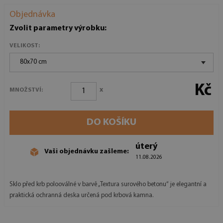
Objednávka
Zvolit parametry výrobku:
VELIKOST:
80x70 cm
Kč
x
MNOŽSTVÍ:
DO KOŠÍKU
úterý
Vaši objednávku zašleme:
11.08.2026
Sklo před krb polooválné v barvě „Textura surového betonu“ je elegantní a
praktická ochranná deska určená pod krbová kamna.