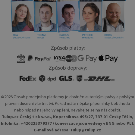
Způsob platby:
Způsob dopravy:
©2026 Obsah prodejního platformy je chráněn autorskými právy a polským
právem duševní vlastnictví. Pokud máte nějaké připomínky k obchodu
nebo nápad na jeho vylepšení, neváhejte se na nás obrátit.
Tulup.cz Český tisk s.r.o., Koperníkova 495/27, 737 01 Český Těšín,
Infolinka: +420225379377 (konverzace jsou vedeny v ENG nebo PL),
E-mailová adresa:
tulup@tulup.cz