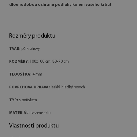
dlouhodobou ochranu podlahy kolem vašeho krbu!
Rozměry produktu
TVAR:
půlkruhový
ROZMĚRY:
100x100 cm, 80x70 cm
TLOUŠŤKA:
4 mm
POVRCHOVÁ ÚPRAVA:
lesklý, hladký povrch
TYP:
s potiskem
MATERIÁL:
tvrzené sklo
Vlastnosti produktu