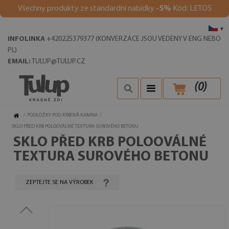
Všechny produkty ze standardní nabídky
-5%
Kód: LETO5
▾
INFOLINKA
+420225379377 (KONVERZACE JSOU VEDENY V ENG NEBO
PL)
EMAIL:
TULUP@TULUP.CZ
(
0
)
/
PODLOŽKY POD KRBOVÁ KAMNA
/
SKLO PŘED KRB POLOOVÁLNÉ TEXTURA SUROVÉHO BETONU
SKLO PŘED KRB POLOOVÁLNÉ
TEXTURA SUROVÉHO BETONU
ZEPTEJTE SE NA VÝROBEK