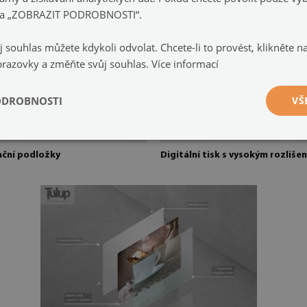
e na „ZOBRAZIT PODROBNOSTI“.
j souhlas můžete kdykoli odvolat. Chcete-li to provést, klikněte 
brazovky a změňte svůj souhlas.
Více informací
ODROBNOSTI
VŠ
ační podložky
Digitální tisk s vysokým rozliše