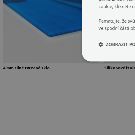
cookie, kliknět
Pamatujte, že svů
ve spodní části o
ZOBRAZIT P
4 mm silné tvrzené sklo
Silikonové izol