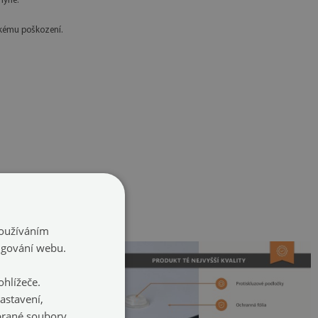
hyně.
kému poškození.
.
Používáním
ngování webu.
hlížeče.
astavení,
ybrané soubory