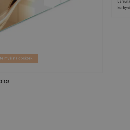
Barevná
kuchyně
ěte myší na obrázek
 zlata