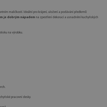
tním maličkostí. Ideální pro krájení, uložení a podávání předkrmů
skem je dobrým nápadem
na zpestření dekorací a usnadnění kuchyňských
otisku na výrobku.
vrch.
uchyňské pracovní desky.