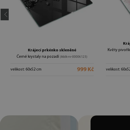
Krá
Květy pivoň
Krájecí prkénko skleněné
Černé krystaly na pozadí
(#ddk-nr-00006123)
999 Kč
velikost: 60x52 cm
velikost: 60x5