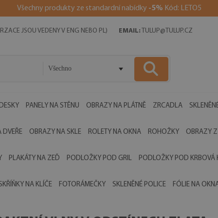
Všechny produkty ze standardní nabídky
-5%
Kód: LETO5
RZACE JSOU VEDENY V ENG NEBO PL)
EMAIL:
TULUP@TULUP.CZ
Všechno
 DESKY
PANELY NA STĚNU
OBRAZY NA PLÁTNĚ
ZRCADLA
SKLENĚNÉ
 DVEŘE
OBRAZY NA SKLE
ROLETY NA OKNA
ROHOŽKY
OBRAZY Z
Y
PLAKÁTY NA ZEĎ
PODLOŽKY POD GRIL
PODLOŽKY POD KRBOVÁ
SKŘÍŇKY NA KLÍČE
FOTORÁMEČKY
SKLENĚNÉ POLICE
FÓLIE NA OKN