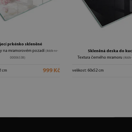
jecí prkénko skleněné
ky na mramorovém pozadí
Skleněná deska do ku
(#ddk-nr-
Textura černého mramoru
00006538)
(#ddk
999 Kč
2 cm
velikost: 60x52 cm