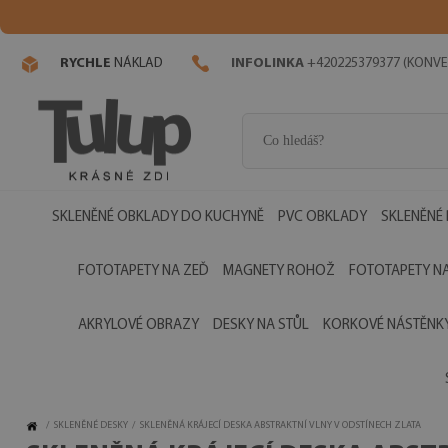
RYCHLE
NÁKLAD
INFOLINKA
+420225379377 (KONVE
SKLENĚNÉ OBKLADY DO KUCHYNĚ
PVC OBKLADY
SKLENĚNÉ
FOTOTAPETY NA ZEĎ
MAGNETY ROHOŽ
FOTOTAPETY NA
AKRYLOVÉ OBRAZY
DESKY NA STŮL
KORKOVÉ NÁSTĚNK
/
SKLENĚNÉ DESKY
/
SKLENĚNÁ KRÁJECÍ DESKA ABSTRAKTNÍ VLNY V ODSTÍNECH ZLATA