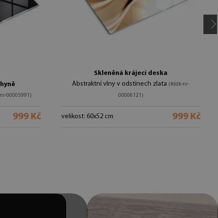
Skleněná krájecí deska
Abstraktní vlny v odstínech zlata
chyně
(#ddk-nr-
-nr-00005991)
00006121)
999 Kč
999 Kč
velikost: 60x52 cm