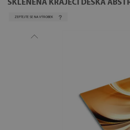
SKLENĚNÁ KRÁJECÍ DESKA ABST
ZEPTEJTE SE NA VÝROBEK