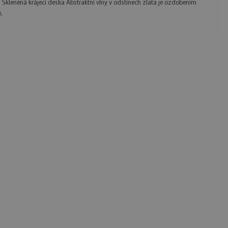
 Skleněná krájecí deska Abstraktní vlny v odstínech zlata je ozdobením
.