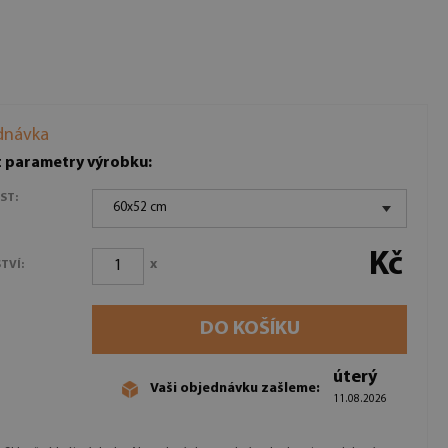
dnávka
t parametry výrobku:
ST:
60x52 cm
Kč
x
TVÍ:
DO KOŠÍKU
úterý
Vaši objednávku zašleme:
11.08.2026