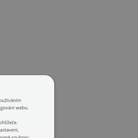
Používáním
ngování webu.
hlížeče.
astavení,
ybrané soubory