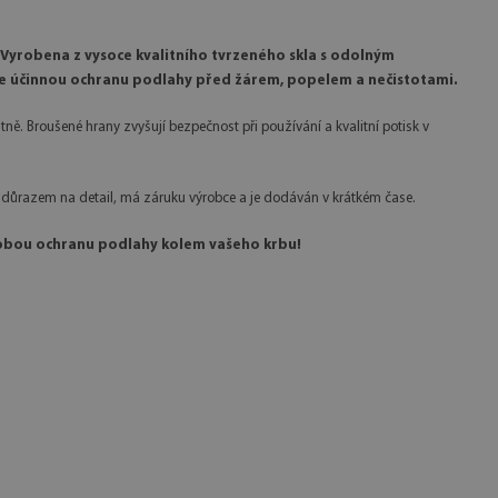
Vyrobena z vysoce kvalitního tvrzeného skla s odolným
uje účinnou ochranu podlahy před žárem, popelem a nečistotami.
ě. Broušené hrany zvyšují bezpečnost při používání a kvalitní potisk v
s důrazem na detail, má záruku výrobce a je dodáván v krátkém čase.
dobou ochranu podlahy kolem vašeho krbu!