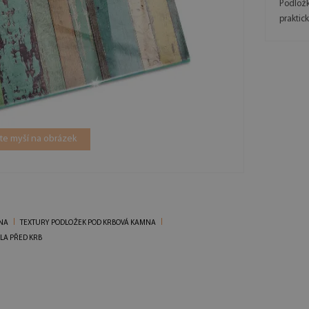
Podložk
praktic
ěte myší na obrázek
NA
TEXTURY PODLOŽEK POD KRBOVÁ KAMNA
LA PŘED KRB