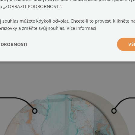
ej zvedněte a opatrně přemístěte.
e na „ZOBRAZIT PODROBNOSTI“.
dno místo desky.
j souhlas můžete kdykoli odvolat. Chcete-li to provést, klikněte 
brazovky a změňte svůj souhlas.
Více informací
ODROBNOSTI
VŠ