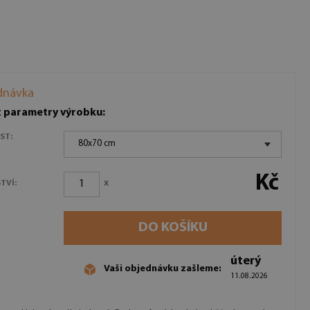
dnávka
t parametry výrobku:
ST:
80x70 cm
Kč
x
TVÍ:
DO KOŠÍKU
úterý
Vaši objednávku zašleme:
11.08.2026