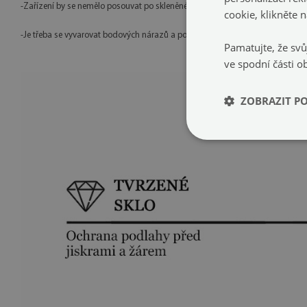
-Zařízení by se nemělo posouvat po skleněném povrchu — v případě potřeby j
cookie, kliknět
-Je třeba se vyvarovat bodových nárazů a pokládání těžkých předmětů na je
Pamatujte, že svů
ve spodní části o
ZOBRAZIT P