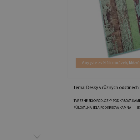
Aby jste zvětšili obrázek, klikn
téma: Desky v různých odstínech
TVRZENÉ SKLO PODLOŽKY POD KRBOVÁ KAM
PŮLOVÁLNÁ SKLA POD KRBOVÁ KAMNA
SK