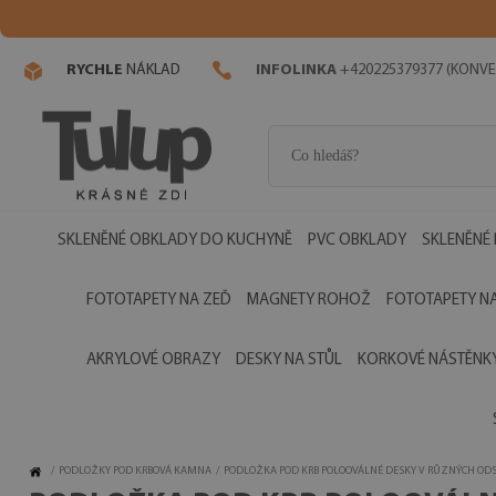
RYCHLE
NÁKLAD
INFOLINKA
+420225379377 (KONVE
SKLENĚNÉ OBKLADY DO KUCHYNĚ
PVC OBKLADY
SKLENĚNÉ
FOTOTAPETY NA ZEĎ
MAGNETY ROHOŽ
FOTOTAPETY NA
AKRYLOVÉ OBRAZY
DESKY NA STŮL
KORKOVÉ NÁSTĚNK
/
PODLOŽKY POD KRBOVÁ KAMNA
/
PODLOŽKA POD KRB POLOOVÁLNÉ DESKY V RŮZNÝCH OD