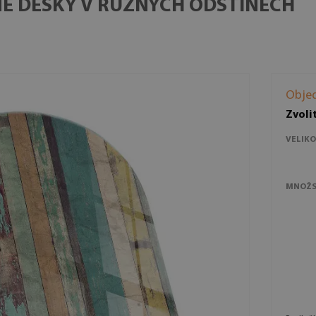
É DESKY V RŮZNÝCH ODSTÍNECH
Obje
Zvoli
VELIKO
MNOŽS