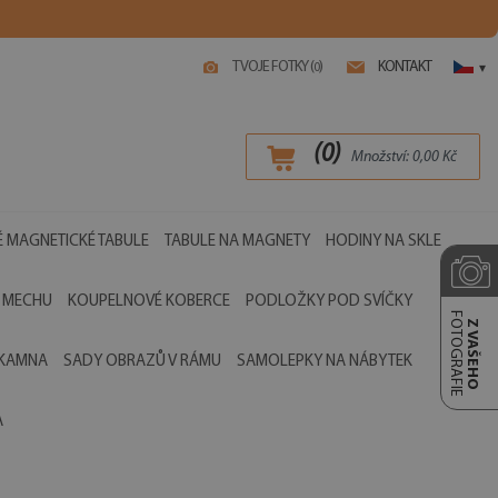
TVOJE FOTKY (
)
KONTAKT
0
▾
(
0
)
Množství:
0,00
Kč
 MAGNETICKÉ TABULE
TABULE NA MAGNETY
HODINY NA SKLE
 MECHU
KOUPELNOVÉ KOBERCE
PODLOŽKY POD SVÍČKY
FOTOGRAFIE
Z VAŠEHO
 KAMNA
SADY OBRAZŮ V RÁMU
SAMOLEPKY NA NÁBYTEK
A