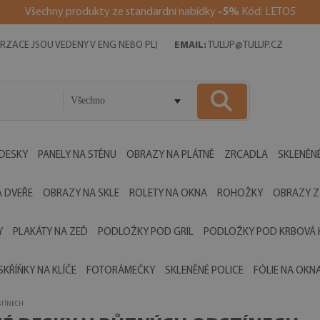
Všechny produkty ze standardní nabídky
-5%
Kód: LETO5
RZACE JSOU VEDENY V ENG NEBO PL)
EMAIL:
TULUP@TULUP.CZ
Všechno
 DESKY
PANELY NA STĚNU
OBRAZY NA PLÁTNĚ
ZRCADLA
SKLENĚNÉ
 DVEŘE
OBRAZY NA SKLE
ROLETY NA OKNA
ROHOŽKY
OBRAZY Z
Y
PLAKÁTY NA ZEĎ
PODLOŽKY POD GRIL
PODLOŽKY POD KRBOVÁ
SKŘÍŇKY NA KLÍČE
FOTORÁMEČKY
SKLENĚNÉ POLICE
FÓLIE NA OKN
STÍNECH