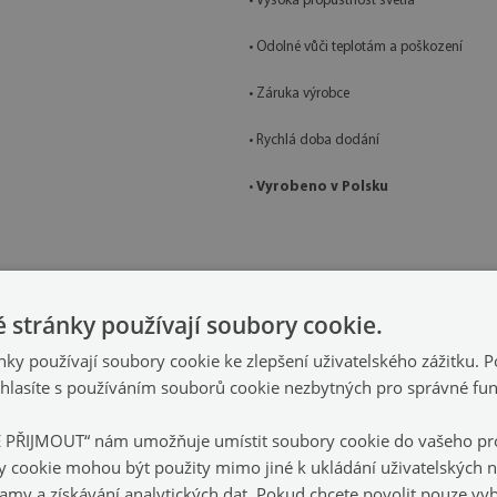
• Vysoká propustnost světla
• Odolné vůči teplotám a poškození
• Záruka výrobce
• Rychlá doba dodání
•
Vyrobeno v Polsku
je nutné splnit následující podmínky:
 stránky používají soubory cookie.
ísku ani nečistot, které by mohly způsobit bodové napětí skla.
ky používají soubory cookie ke zlepšení uživatelského zážitku. 
t stabilní, rovnou základnu zajišťující rovnoměrné zatížení celé plochy skla.
lasíte s používáním souborů cookie nezbytných pro správné fu
 způsobují soustředění tlaku do jednotlivých bodů.
E PŘIJMOUT“ nám umožňuje umístit soubory cookie do vašeho pro
ou nebo jinými pevnými prvky.
y cookie mohou být použity mimo jiné k ukládání uživatelských n
lamy a získávání analytických dat. Pokud chcete povolit pouze v