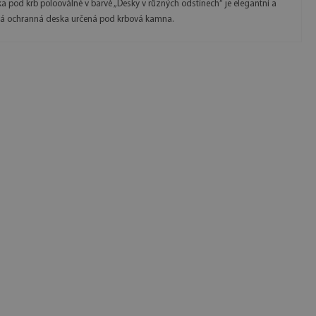
a pod krb polooválné v barvě „Desky v různých odstínech“ je elegantní a
ká ochranná deska určená pod krbová kamna.