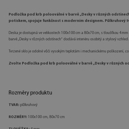
Podložka pod krb polooválné v barvě „Desky v různých odstínech
potiskem, spojuje funkčnost s moderním designem. Půlkruhový tv
Deska je dostupná ve velikostech 100x100 cm a 80x70 cm, s tloušťkou 4 mm a 
barvě „Desky v různých odstínech“ dodává interiéru osobitý a stylový vzhled.
Tvrzené sklo je odolné vůči vysokým teplotám i mechanickému poškození, což
Zvolte Podložka pod krb polooválné v barvě „Desky v různých 
Rozměry produktu
TVAR:
půlkruhový
ROZMĚRY:
100x100 cm, 80x70 cm