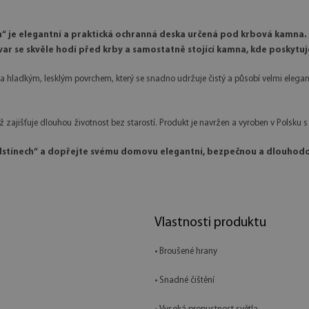
“ je elegantní a praktická ochranná deska určená pod krbová kamna. 
ar se skvěle hodí před krby a samostatně stojící kamna, kde poskyt
hladkým, lesklým povrchem, který se snadno udržuje čistý a působí velmi elegantn
 zajišťuje dlouhou životnost bez starostí. Produkt je navržen a vyroben v Polsku 
odstínech“ a dopřejte svému domovu elegantní, bezpečnou a dlouho
Vlastnosti produktu
• Broušené hrany
• Snadné čištění