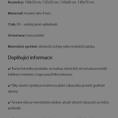
Rozměry:
100x50 cm, 125x50 cm, 120x60 cm, 140x70 cm.
Materiál:
tvrzené sklo 4 mm.
Tisk:
UV – odolný proti vyblednutí.
Orientace:
horizontální.
Montážní systém:
distanční úchyty nebo montážní páska.
Doplňující informace:
✔️ Barvy hotového produktu se mohou mírně lišit od vizualizace kvůli
kalibraci monitoru a typu použitého inkoustu.
✔️ Díky vlastní výrobě je možné na přání zákazníka provést grafické
úpravy.
✔️ Tvrzené sklo je mimořádně odolné, ale při silných nárazech se může
poškodit.