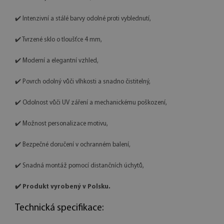
✔️ Intenzivní a stálé barvy odolné proti vyblednutí,
✔️ Tvrzené sklo o tloušťce 4 mm,
✔️ Moderní a elegantní vzhled,
✔️ Povrch odolný vůči vlhkosti a snadno čistitelný,
✔️ Odolnost vůči UV záření a mechanickému poškození,
✔️ Možnost personalizace motivu,
✔️ Bezpečné doručení v ochranném balení,
✔️ Snadná montáž pomocí distančních úchytů,
✔️ Produkt vyrobený v Polsku.
Technická specifikace: