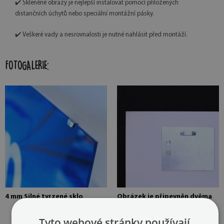
✔️ Skleněné obrazy je nejlepší instalovat pomocí přiložených
distančních úchytů nebo speciální montážní pásky.
✔️ Veškeré vady a nesrovnalosti je nutné nahlásit před montáží.
FOTOGALERIE:
4 mm Silné tvrzené sklo
Obrázek je připevněn dvěma
závěsy. Na fotografii jsou
závěsy přilepeny na dvou
Tyto webové stránky používají