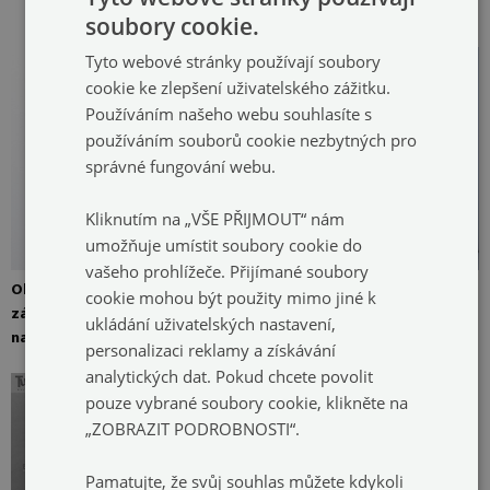
místech
soubory cookie.
Tyto webové stránky používají soubory
cookie ke zlepšení uživatelského zážitku.
Používáním našeho webu souhlasíte s
používáním souborů cookie nezbytných pro
správné fungování webu.
Kliknutím na „VŠE PŘIJMOUT“ nám
umožňuje umístit soubory cookie do
vašeho prohlížeče. Přijímané soubory
Obrázek lze připevnit čtyřmi
Obraz na plátně připraven k
cookie mohou být použity mimo jiné k
závěsy. Zrcadlová ramínka
zavěšení
ukládání uživatelských nastavení,
namontovaná na zeď
personalizaci reklamy a získávání
analytických dat. Pokud chcete povolit
pouze vybrané soubory cookie, klikněte na
„ZOBRAZIT PODROBNOSTI“.
Pamatujte, že svůj souhlas můžete kdykoli