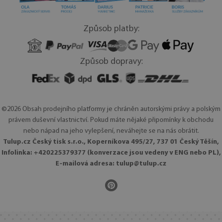
Způsob platby:
Způsob dopravy:
©2026 Obsah prodejního platformy je chráněn autorskými právy a polským
právem duševní vlastnictví. Pokud máte nějaké připomínky k obchodu
nebo nápad na jeho vylepšení, neváhejte se na nás obrátit.
Tulup.cz Český tisk s.r.o., Koperníkova 495/27, 737 01 Český Těšín,
Infolinka: +420225379377 (konverzace jsou vedeny v ENG nebo PL),
E-mailová adresa:
tulup@tulup.cz