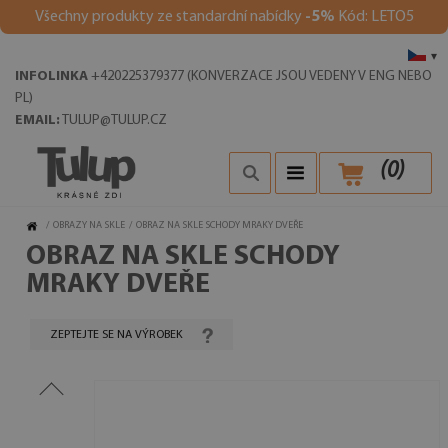
Všechny produkty ze standardní nabídky
-5%
Kód: LETO5
▾
INFOLINKA
+420225379377 (KONVERZACE JSOU VEDENY V ENG NEBO
PL)
EMAIL:
TULUP@TULUP.CZ
(
0
)
/
OBRAZY NA SKLE
/
OBRAZ NA SKLE SCHODY MRAKY DVEŘE
OBRAZ NA SKLE SCHODY
MRAKY DVEŘE
ZEPTEJTE SE NA VÝROBEK