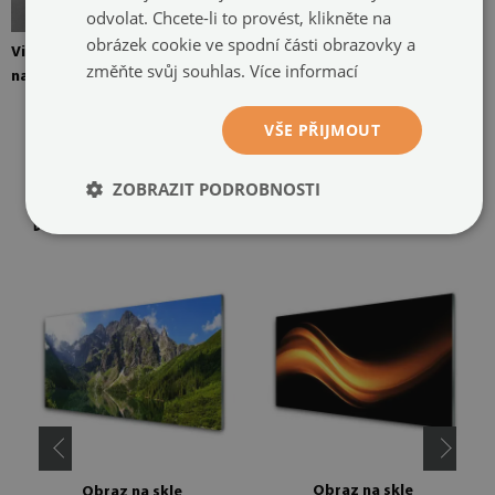
odvolat. Chcete-li to provést, klikněte na
obrázek cookie ve spodní části obrazovky a
Vizualizace obrazových prvků
změňte svůj souhlas.
Více informací
na skle
VŠE PŘIJMOUT
ZOBRAZIT PODROBNOSTI
DOPORUČENÉ PRODUKTY
Obraz na skle
Obraz na skle