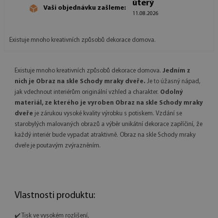
úterý
Vaši objednávku zašleme:
11.08.2026
Existuje mnoho kreativních způsobů dekorace domova.
Existuje mnoho kreativních způsobů dekorace domova.
Jedním z
nich je Obraz na skle Schody mraky dveře.
Je to úžasný nápad,
jak vdechnout interiérům originální vzhled a charakter.
Odolný
materiál, ze kterého je vyroben Obraz na skle Schody mraky
dveře
je zárukou vysoké kvality výrobku s potiskem. Vzdání se
starobylých malovaných obrazů a výběr unikátní dekorace zapříčiní, že
každý interiér bude vypadat atraktivně. Obraz na skle Schody mraky
dveře je poutavým zvýrazněním.
Vlastnosti produktu:
✔️ Tisk ve vysokém rozlišení,