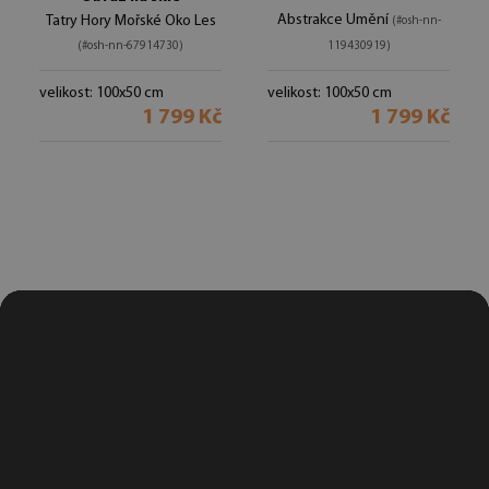
Abstrakce Umění
Tatry Hory Mořské Oko Les
(#osh-nn-
(#osh-nn-67914730)
119430919)
velikost: 100x50 cm
velikost: 100x50 cm
1 799 Kč
1 799 Kč