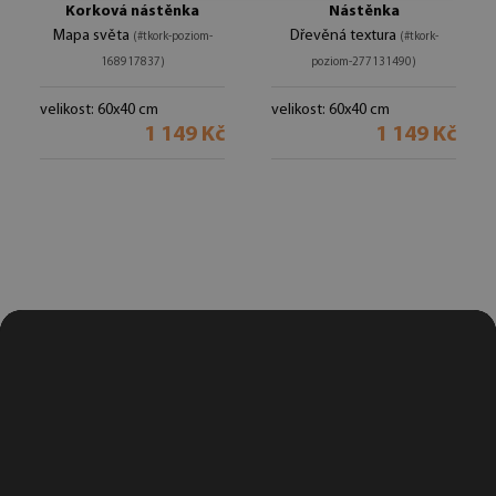
Korková nástěnka
Nástěnka
Mapa světa
Dřevěná textura
(#tkork-poziom-
(#tkork-
168917837)
poziom-277131490)
velikost: 60x40 cm
velikost: 60x40 cm
1 149 Kč
1 149 Kč