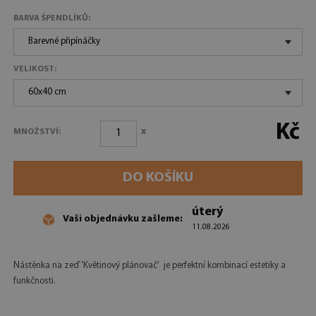
BARVA ŠPENDLÍKŮ:
Barevné připínáčky
VELIKOST:
60x40 cm
Kč
x
MNOŽSTVÍ:
DO KOŠÍKU
úterý
Vaši objednávku zašleme:
11.08.2026
Nástěnka na zeď 'Květinový plánovač' je perfektní kombinací estetiky a
funkčnosti.