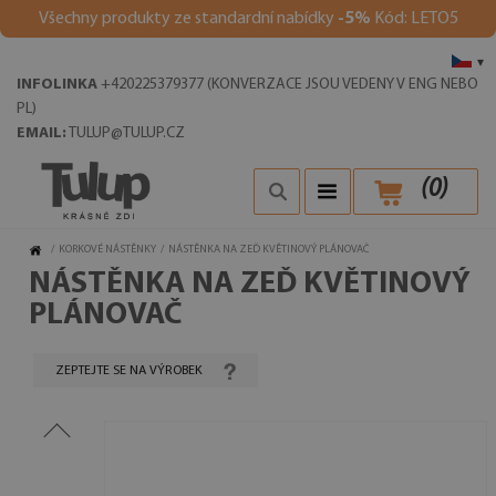
Všechny produkty ze standardní nabídky
-5%
Kód: LETO5
▾
INFOLINKA
+420225379377 (KONVERZACE JSOU VEDENY V ENG NEBO
PL)
EMAIL:
TULUP@TULUP.CZ
(
0
)
/
KORKOVÉ NÁSTĚNKY
/
NÁSTĚNKA NA ZEĎ KVĚTINOVÝ PLÁNOVAČ
NÁSTĚNKA NA ZEĎ KVĚTINOVÝ
PLÁNOVAČ
ZEPTEJTE SE NA VÝROBEK