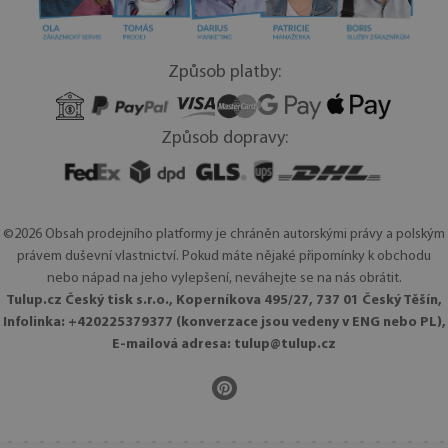
Způsob platby:
Způsob dopravy:
©2026 Obsah prodejního platformy je chráněn autorskými právy a polským
právem duševní vlastnictví. Pokud máte nějaké připomínky k obchodu
nebo nápad na jeho vylepšení, neváhejte se na nás obrátit.
Tulup.cz Český tisk s.r.o., Koperníkova 495/27, 737 01 Český Těšín,
Infolinka: +420225379377 (konverzace jsou vedeny v ENG nebo PL),
E-mailová adresa:
tulup@tulup.cz