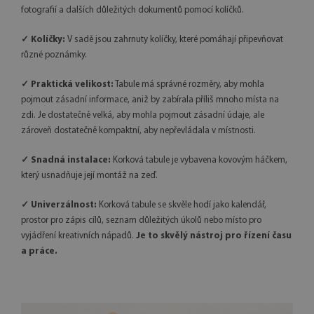
fotografií a dalších důležitých dokumentů pomocí kolíčků.
✓ Kolíčky:
V sadě jsou zahrnuty kolíčky, které pomáhají připevňovat
různé poznámky.
✓ Praktická velikost:
Tabule má správné rozměry, aby mohla
pojmout zásadní informace, aniž by zabírala příliš mnoho místa na
zdi. Je dostatečně velká, aby mohla pojmout zásadní údaje, ale
zároveň dostatečně kompaktní, aby nepřevládala v místnosti.
✓ Snadná instalace:
Korková tabule je vybavena kovovým háčkem,
který usnadňuje její montáž na zeď.
✓ Univerzálnost:
Korková tabule se skvěle hodí jako kalendář,
prostor pro zápis cílů, seznam důležitých úkolů nebo místo pro
vyjádření kreativních nápadů.
Je to skvělý nástroj pro řízení času
a práce.