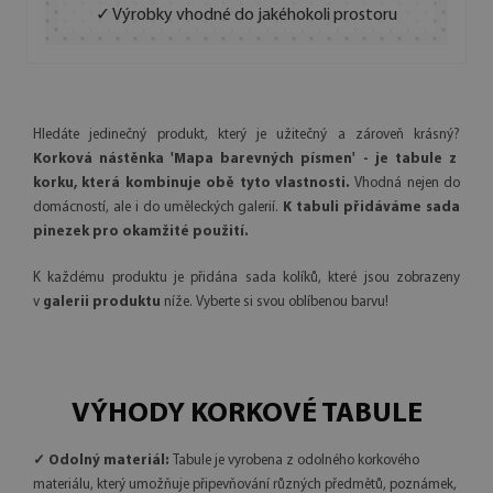
✓ Výrobky vhodné do jakéhokoli prostoru
Hledáte jedinečný produkt, který je užitečný a zároveň krásný?
Korková nástěnka 'Mapa barevných písmen' - je tabule z
korku, která kombinuje obě tyto vlastnosti.
Vhodná nejen do
domácností, ale i do uměleckých galerií.
K tabuli přidáváme sada
pinezek pro okamžité použití.
K každému produktu je přidána sada kolíků, které jsou zobrazeny
v
galerii produktu
níže. Vyberte si svou oblíbenou barvu!
VÝHODY KORKOVÉ TABULE
✓ Odolný materiál:
Tabule je vyrobena z odolného korkového
materiálu, který umožňuje připevňování různých předmětů, poznámek,