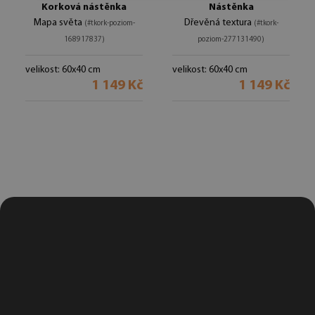
Korková nástěnka
Nástěnka
Mapa světa
Dřevěná textura
(#tkork-poziom-
(#tkork-
168917837)
poziom-277131490)
velikost: 60x40 cm
velikost: 60x40 cm
1 149 Kč
1 149 Kč