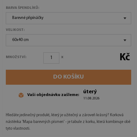
BARVA ŠPENDLÍKŮ:
Barevné připínáčky
VELIKOST:
60x40 cm
Kč
x
MNOŽSTVÍ:
DO KOŠÍKU
úterý
Vaši objednávku zašleme:
11.08.2026
Hledáte jedinečný produkt, který je užitečný a zároveň krásný? Korková
nástěnka 'Mapa barevných písmen' - je tabule z korku, která kombinuje obě
tyto vlastnosti.