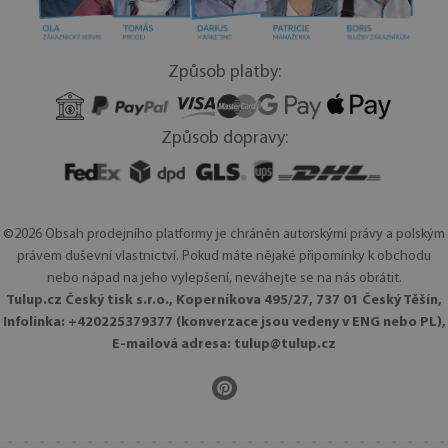
Způsob platby:
Způsob dopravy:
©2026 Obsah prodejního platformy je chráněn autorskými právy a polským
právem duševní vlastnictví. Pokud máte nějaké připomínky k obchodu
nebo nápad na jeho vylepšení, neváhejte se na nás obrátit.
Tulup.cz Český tisk s.r.o., Koperníkova 495/27, 737 01 Český Těšín,
Infolinka: +420225379377 (konverzace jsou vedeny v ENG nebo PL),
E-mailová adresa:
tulup@tulup.cz