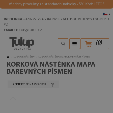
Všechny produkty ze standardní nabídky
-5%
Kód: LETO5
▾
INFOLINKA
+420225379377 (KONVERZACE JSOU VEDENY V ENG NEBO
PL)
EMAIL:
TULUP@TULUP.CZ
(
0
)
/
KORKOVÉ NÁSTĚNKY
/
KORKOVÁ NÁSTĚNKA MAPA BAREVNÝCH PÍSMEN
KORKOVÁ NÁSTĚNKA MAPA
BAREVNÝCH PÍSMEN
ZEPTEJTE SE NA VÝROBEK