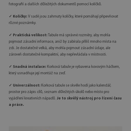
fotografií a dalších důležitých dokumentů pomocí kolíčků.
✓ Kolíčky:
V sadě jsou zahrnuty kolíčky, které pomáhají připevňovat
různé poznámky.
✓ Praktická velikost:
Tabule má správné rozměry, aby mohla
pojmout zásadní informace, aniž by zabírala příliš mnoho místa na
zdi. Je dostatečně velká, aby mohla pojmout zásadní údaje, ale
zároveň dostatečně kompaktní, aby nepřevládala v místnosti.
✓ Snadná instalace:
Korková tabule je vybavena kovovým háčkem,
který usnadňuje její montáž na zeď.
✓ Univerzálnost:
Korková tabule se skvěle hodí jako kalendář,
prostor pro zápis cílů, seznam důležitých úkolů nebo místo pro
vyjádření kreativních nápadů.
Je to skvělý nástroj pro řízení času
a práce.