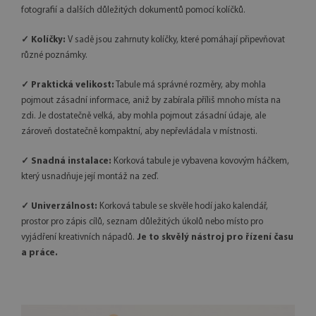
fotografií a dalších důležitých dokumentů pomocí kolíčků.
✓ Kolíčky:
V sadě jsou zahrnuty kolíčky, které pomáhají připevňovat
různé poznámky.
✓ Praktická velikost:
Tabule má správné rozměry, aby mohla
pojmout zásadní informace, aniž by zabírala příliš mnoho místa na
zdi. Je dostatečně velká, aby mohla pojmout zásadní údaje, ale
zároveň dostatečně kompaktní, aby nepřevládala v místnosti.
✓ Snadná instalace:
Korková tabule je vybavena kovovým háčkem,
který usnadňuje její montáž na zeď.
✓ Univerzálnost:
Korková tabule se skvěle hodí jako kalendář,
prostor pro zápis cílů, seznam důležitých úkolů nebo místo pro
vyjádření kreativních nápadů.
Je to skvělý nástroj pro řízení času
a práce.