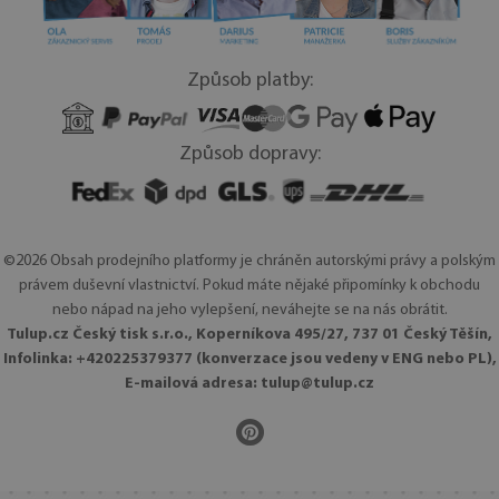
Způsob platby:
Způsob dopravy:
©2026 Obsah prodejního platformy je chráněn autorskými právy a polským
právem duševní vlastnictví. Pokud máte nějaké připomínky k obchodu
nebo nápad na jeho vylepšení, neváhejte se na nás obrátit.
Tulup.cz Český tisk s.r.o., Koperníkova 495/27, 737 01 Český Těšín,
Infolinka: +420225379377 (konverzace jsou vedeny v ENG nebo PL),
E-mailová adresa:
tulup@tulup.cz