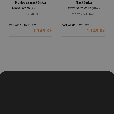
Korková nástěnka
Nástěnka
Mapa světa
Dřevěná textura
(#tkork-poziom-
(#tkork-
168917837)
poziom-277131490)
velikost: 60x40 cm
velikost: 60x40 cm
1 149 Kč
1 149 Kč