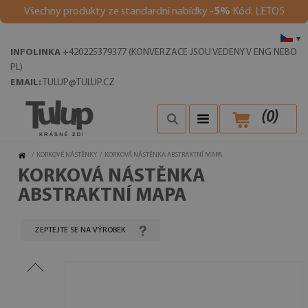
Všechny produkty ze standardní nabídky
-5%
Kód: LETO5
▾
INFOLINKA
+420225379377 (KONVERZACE JSOU VEDENY V ENG NEBO
PL)
EMAIL:
TULUP@TULUP.CZ
(
0
)
/
KORKOVÉ NÁSTĚNKY
/
KORKOVÁ NÁSTĚNKA ABSTRAKTNÍ MAPA
KORKOVÁ NÁSTĚNKA
ABSTRAKTNÍ MAPA
ZEPTEJTE SE NA VÝROBEK