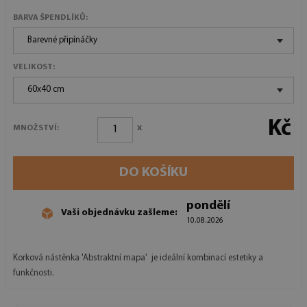
BARVA ŠPENDLÍKŮ:
Barevné připínáčky
VELIKOST:
60x40 cm
Kč
x
MNOŽSTVÍ:
DO KOŠÍKU
pondělí
Vaši objednávku zašleme:
10.08.2026
Korková nástěnka 'Abstraktní mapa' je ideální kombinací estetiky a
funkčnosti.