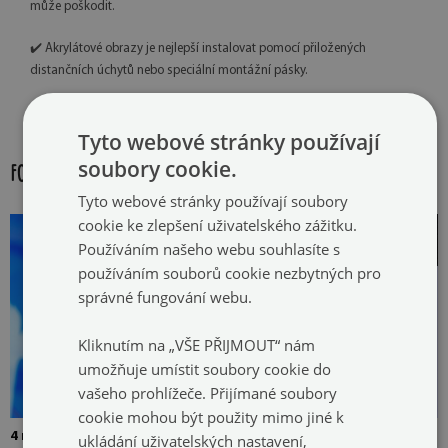
může poškodit.
✔️ Akrylátové obrazy je nejlepší instalovat pomocí přiložených
distančních úchytů nebo speciální montážní pásky.
✔️ Veškeré vady a nesrovnalosti je nutné nahlásit před montáží.
Tyto webové stránky používají
soubory cookie.
FOTOGALERIE:
Tyto webové stránky používají soubory
cookie ke zlepšení uživatelského zážitku.
Používáním našeho webu souhlasíte s
používáním souborů cookie nezbytných pro
správné fungování webu.
Kliknutím na „VŠE PŘIJMOUT“ nám
umožňuje umístit soubory cookie do
vašeho prohlížeče. Přijímané soubory
cookie mohou být použity mimo jiné k
4 mm Silné tvrzené sklo
Obrázek je připevněn dvěma
ukládání uživatelských nastavení,