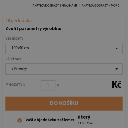
AKRYLOVÉ OBRAZY S KRAJINAMI
AKRYLOVÉ OBRAZY – MOŘE
Objednávka
Zvolit parametry výrobku:
VELIKOST:
100x50 cm
PŘÍVĚSKY:
2 Přívěsky
Kč
x
MNOŽSTVÍ:
DO KOŠÍKU
úterý
Vaši objednávku zašleme:
11.08.2026