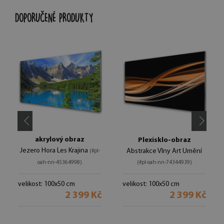
DOPORUČENÉ PRODUKTY
akrylový obraz
Plexisklo-obraz
Jezero Hora Les Krajina
Abstrakce Vlny Art Umění
(#pl-
oah-nn-45364998)
(#pl-oah-nn-74344939)
velikost: 100x50 cm
velikost: 100x50 cm
2 399 Kč
2 399 Kč