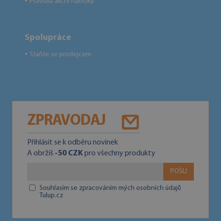
Pravidla akční nabídky
●
Spolupráce
Staňte se prodejcem
●
ZPRAVODAJ
Přihlásit se k odběru novinek
A obržíš
-50 CZK
pro všechny produkty
POŠLI
Souhlasím se zpracováním mých osobních údajů
Tulup.cz