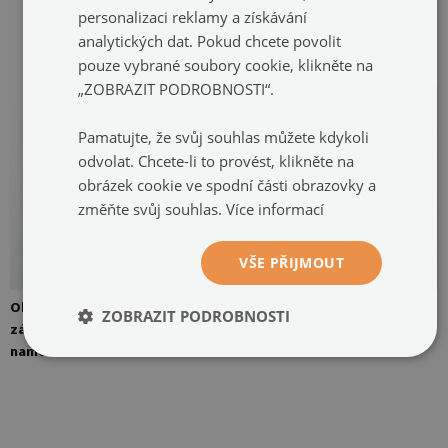
závěsy. Na fotografii jsou
personalizaci reklamy a získávání
závěsy přilepeny na dvou
analytických dat. Pokud chcete povolit
místech
pouze vybrané soubory cookie, klikněte na
„ZOBRAZIT PODROBNOSTI“.
Pamatujte, že svůj souhlas můžete kdykoli
odvolat. Chcete-li to provést, klikněte na
obrázek cookie ve spodní části obrazovky a
změňte svůj souhlas.
Více informací
VŠE PŘIJMOUT
Obrázek lze připevnit čtyřmi
Obrázek je připraven k
ZOBRAZIT PODROBNOSTI
závěsy. Zrcadlová ramínka
úpravám
namontovaná na zeď