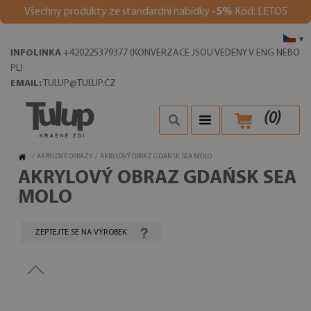
Všechny produkty ze standardní nabídky
-5%
Kód: LETO5
▾
INFOLINKA
+420225379377 (KONVERZACE JSOU VEDENY V ENG NEBO
PL)
EMAIL:
TULUP@TULUP.CZ
(
0
)
/
AKRYLOVÉ OBRAZY
/
AKRYLOVÝ OBRAZ GDAŃSK SEA MOLO
AKRYLOVÝ OBRAZ GDAŃSK SEA
MOLO
ZEPTEJTE SE NA VÝROBEK