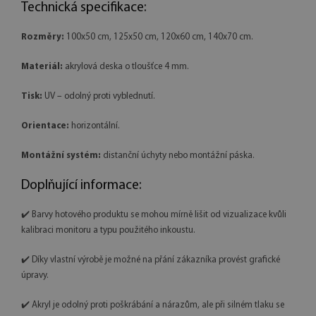
Technická specifikace:
Rozměry:
100x50 cm, 125x50 cm, 120x60 cm, 140x70 cm.
Materiál:
akrylová deska o tloušťce 4 mm.
Tisk:
UV – odolný proti vyblednutí.
Orientace:
horizontální.
Montážní systém:
distanční úchyty nebo montážní páska.
Doplňující informace:
✔️ Barvy hotového produktu se mohou mírně lišit od vizualizace kvůli
kalibraci monitoru a typu použitého inkoustu.
✔️ Díky vlastní výrobě je možné na přání zákazníka provést grafické
úpravy.
✔️ Akryl je odolný proti poškrábání a nárazům, ale při silném tlaku se