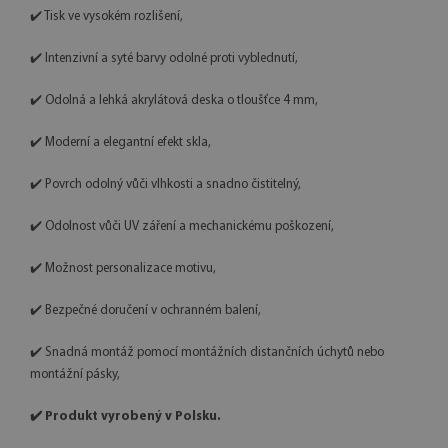
✔️ Tisk ve vysokém rozlišení,
✔️ Intenzivní a syté barvy odolné proti vyblednutí,
✔️ Odolná a lehká akrylátová deska o tloušťce 4 mm,
✔️ Moderní a elegantní efekt skla,
✔️ Povrch odolný vůči vlhkosti a snadno čistitelný,
✔️ Odolnost vůči UV záření a mechanickému poškození,
✔️ Možnost personalizace motivu,
✔️ Bezpečné doručení v ochranném balení,
✔️ Snadná montáž pomocí montážních distančních úchytů nebo
montážní pásky,
✔️ Produkt vyrobený v Polsku.