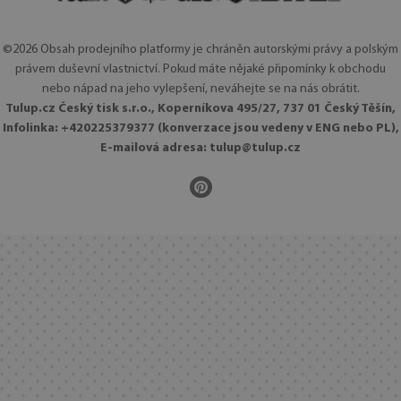
©2026 Obsah prodejního platformy je chráněn autorskými právy a polským
právem duševní vlastnictví. Pokud máte nějaké připomínky k obchodu
nebo nápad na jeho vylepšení, neváhejte se na nás obrátit.
Tulup.cz Český tisk s.r.o., Koperníkova 495/27, 737 01 Český Těšín,
Infolinka: +420225379377 (konverzace jsou vedeny v ENG nebo PL),
E-mailová adresa:
tulup@tulup.cz