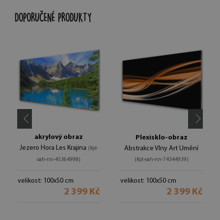
DOPORUČENÉ PRODUKTY
akrylový obraz
Plexisklo-obraz
Jezero Hora Les Krajina
Abstrakce Vlny Art Umění
(#pl-
oah-nn-45364998)
(#pl-oah-nn-74344939)
velikost: 100x50 cm
velikost: 100x50 cm
2 399 Kč
2 399 Kč