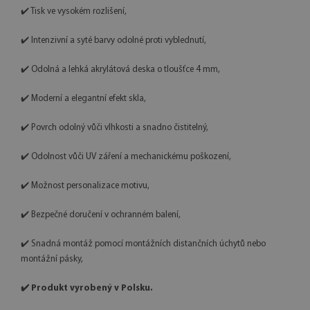
✔️ Tisk ve vysokém rozlišení,
✔️ Intenzivní a syté barvy odolné proti vyblednutí,
✔️ Odolná a lehká akrylátová deska o tloušťce 4 mm,
✔️ Moderní a elegantní efekt skla,
✔️ Povrch odolný vůči vlhkosti a snadno čistitelný,
✔️ Odolnost vůči UV záření a mechanickému poškození,
✔️ Možnost personalizace motivu,
✔️ Bezpečné doručení v ochranném balení,
✔️ Snadná montáž pomocí montážních distančních úchytů nebo
montážní pásky,
✔️ Produkt vyrobený v Polsku.