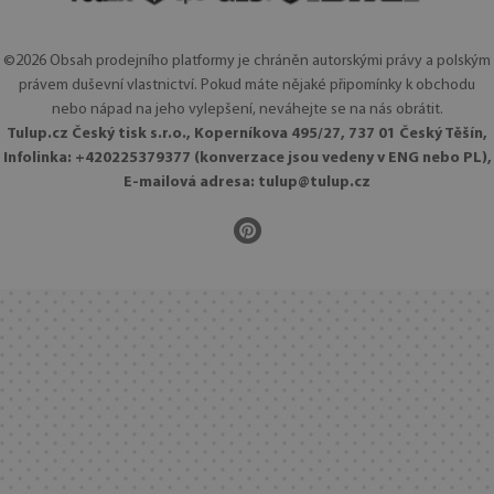
©2026 Obsah prodejního platformy je chráněn autorskými právy a polským
právem duševní vlastnictví. Pokud máte nějaké připomínky k obchodu
nebo nápad na jeho vylepšení, neváhejte se na nás obrátit.
Tulup.cz Český tisk s.r.o., Koperníkova 495/27, 737 01 Český Těšín,
Infolinka: +420225379377 (konverzace jsou vedeny v ENG nebo PL),
E-mailová adresa:
tulup@tulup.cz