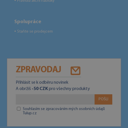
Pravidla akční nabídky
●
Spolupráce
Staňte se prodejcem
●
ZPRAVODAJ
Přihlásit se k odběru novinek
A obržíš
-50 CZK
pro všechny produkty
POŠLI
Souhlasím se zpracováním mých osobních údajů
Tulup.cz