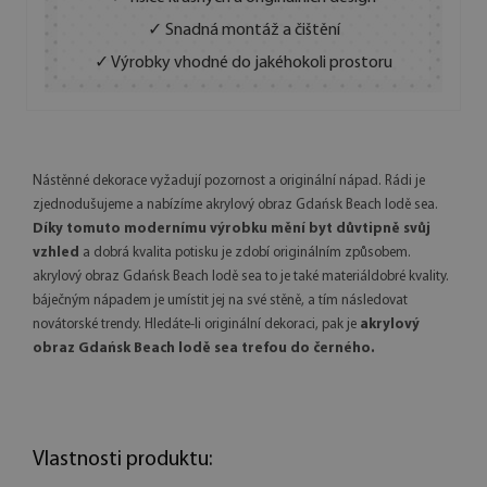
✓ Snadná montáž a čištění
✓ Výrobky vhodné do jakéhokoli prostoru
Nástěnné dekorace vyžadují pozornost a originální nápad. Rádi je
zjednodušujeme a nabízíme akrylový obraz Gdańsk Beach lodě sea.
Díky tomuto modernímu výrobku mění byt důvtipně svůj
vzhled
a dobrá kvalita potisku je zdobí originálním způsobem.
akrylový obraz Gdańsk Beach lodě sea to je také materiáldobré kvality.
báječným nápadem je umístit jej na své stěně, a tím následovat
novátorské trendy. Hledáte-li originální dekoraci, pak je
akrylový
obraz Gdańsk Beach lodě sea trefou do černého.
Vlastnosti produktu: