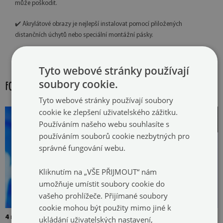
může poškodit.
✔️ Akrylátové obrazy je nejlepší instalovat pomocí přiložených
distančních úchytů nebo speciální montážní pásky.
✔️ Veškeré vady a nesrovnalosti je nutné nahlásit před montáží.
Tyto webové stránky používají
soubory cookie.
FOTOGALERIE:
Tyto webové stránky používají soubory
cookie ke zlepšení uživatelského zážitku.
Používáním našeho webu souhlasíte s
používáním souborů cookie nezbytných pro
správné fungování webu.
Kliknutím na „VŠE PŘIJMOUT“ nám
umožňuje umístit soubory cookie do
vašeho prohlížeče. Přijímané soubory
cookie mohou být použity mimo jiné k
4 mm Silné tvrzené sklo
Obrázek je připevněn dvěma
ukládání uživatelských nastavení,