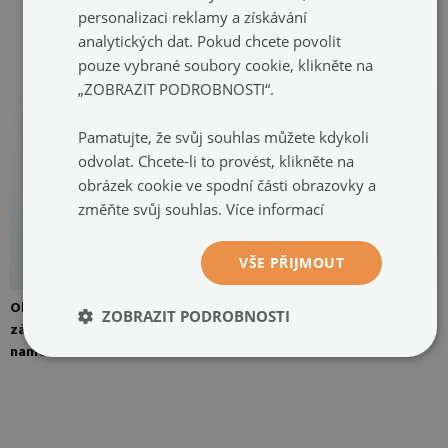
závěsy. Na fotografii jsou
personalizaci reklamy a získávání
závěsy přilepeny na dvou
analytických dat. Pokud chcete povolit
místech
pouze vybrané soubory cookie, klikněte na
„ZOBRAZIT PODROBNOSTI“.
Pamatujte, že svůj souhlas můžete kdykoli
odvolat. Chcete-li to provést, klikněte na
obrázek cookie ve spodní části obrazovky a
změňte svůj souhlas.
Více informací
VŠE PŘIJMOUT
Obrázek lze připevnit čtyřmi
Obrázek je připraven k
ZOBRAZIT PODROBNOSTI
závěsy. Zrcadlová ramínka
úpravám
namontovaná na zeď