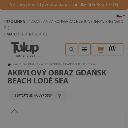
Všechny produkty ze standardní nabídky
-5%
Kód: LETO5
▾
INFOLINKA
+420225379377 (KONVERZACE JSOU VEDENY V ENG NEBO
PL)
EMAIL:
TULUP@TULUP.CZ
(
0
)
/
AKRYLOVÉ OBRAZY
/
AKRYLOVÝ OBRAZ GDAŃSK BEACH LODĚ SEA
AKRYLOVÝ OBRAZ GDAŃSK
BEACH LODĚ SEA
ZEPTEJTE SE NA VÝROBEK